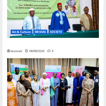
Art & Culture
MEDIAS
SOCIETE
Danbé Bulon : La voix des ancêtres
fasomali
08/08/2026
0