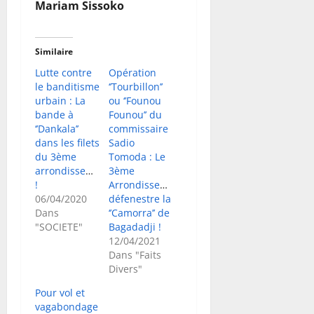
Mariam Sissoko
Similaire
Lutte contre
Opération
le banditisme
‘’Tourbillon’’
urbain : La
ou ‘’Founou
bande à
Founou’’ du
‘’Dankala’’
commissaire
dans les filets
Sadio
du 3ème
Tomoda : Le
arrondissement
3ème
!
Arrondissement
06/04/2020
défenestre la
Dans
‘’Camorra’’ de
"SOCIETE"
Bagadadji !
12/04/2021
Dans "Faits
Divers"
Pour vol et
vagabondage