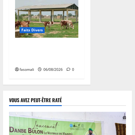
Faits Divers
Diboli : Un réseau présumé
de vol et revente du batail
démantelé
fasomali
06/08/2026
0
VOUS AVEZ PEUT-ÊTRE RATÉ