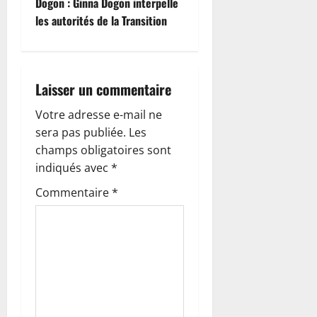
Dogon : Ginna Dogon interpelle
a
les autorités de la Transition
t
i
Laisser un commentaire
o
Votre adresse e-mail ne
n
sera pas publiée.
Les
champs obligatoires sont
d
indiqués avec
*
’
Commentaire
*
a
r
t
i