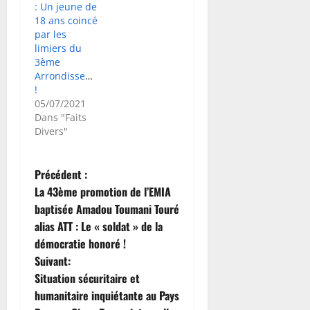
: Un jeune de
18 ans coincé
par les
limiers du
3ème
Arrondissement
!
05/07/2021
Dans "Faits
Divers"
N
Précédent :
La 43ème promotion de l’EMIA
a
baptisée Amadou Toumani Touré
alias ATT : Le « soldat » de la
v
démocratie honoré !
i
Suivant:
Situation sécuritaire et
g
humanitaire inquiétante au Pays