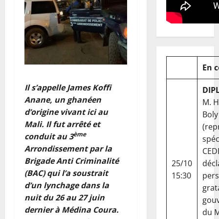
En 
Il s’appelle James Koffi
DIP
Anane, un ghanéen
M. 
d’origine vivant ici au
Boly
Mali. Il fut arrêté et
(rep
ème
conduit au 3
spéc
Arrondissement par la
CED
Brigade Anti Criminalité
25/10
décl
(BAC) qui l’a soustrait
15:30
per
d’un lynchage dans la
grat
nuit du 26 au 27 juin
gou
dernier à Médina Coura.
du Ma