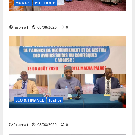
MONDE
POLITIQUE
Forum de Ouagadougou : Le Mali y sera représenté
fasomali
08/08/2026
0
ECO & FINANCE
Justice
Avoirs saisis : l’ARGASC tient sa 3e session
fasomali
08/08/2026
0