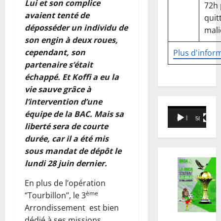
Lui et son complice
72h
avaient tenté de
quitt
déposséder un individu de
mali
son engin à deux roues,
cependant, son
Plus d'infor
partenaire s’était
échappé. Et Koffi a eu la
vie sauve grâce à
l’intervention d’une
Lecteur
équipe de la BAC. Mais sa
00:00
58:18
vidéo
liberté sera de courte
durée, car il a été mis
sous mandat de dépôt le
lundi 28 juin dernier.
En plus de l’opération
ème
‘’Tourbillon’’, le 3
Arrondissement est bien
dédié à ses missions