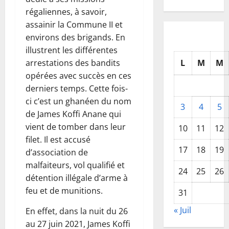
régaliennes, à savoir,
assainir la Commune II et
environs des brigands. En
illustrent les différentes
L
M
M
arrestations des bandits
opérées avec succès en ces
derniers temps. Cette fois-
ci c’est un ghanéen du nom
3
4
5
de James Koffi Anane qui
vient de tomber dans leur
10
11
12
filet. Il est accusé
17
18
19
d’association de
malfaiteurs, vol qualifié et
24
25
26
détention illégale d’arme à
feu et de munitions.
31
« Juil
En effet, dans la nuit du 26
au 27 juin 2021, James Koffi