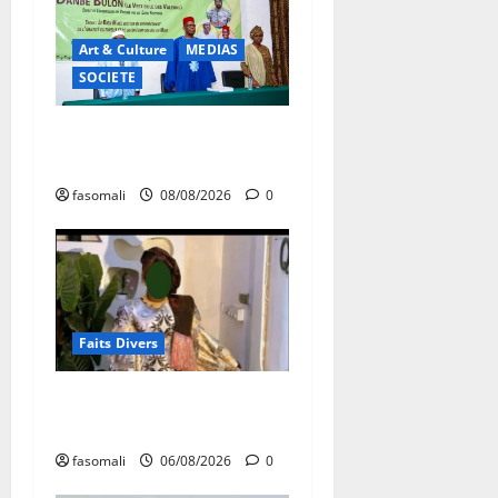
Art & Culture
MEDIAS
SOCIETE
Danbé Bulon : La voix des
ancêtres
fasomali
08/08/2026
0
Faits Divers
Kalaban-Coro : ‘’ZA’’ tuée
puis découpée par son mari
fasomali
06/08/2026
0