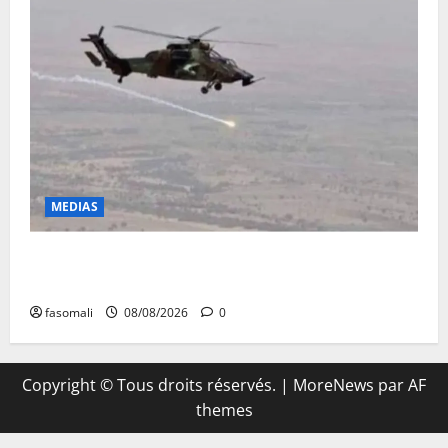
MEDIAS
Terrorisme : les FAMa enchaînent les frappes à
Boulkessi, Kidal et Tessalit
fasomali
08/08/2026
0
Copyright © Tous droits réservés.
|
MoreNews
par AF
themes