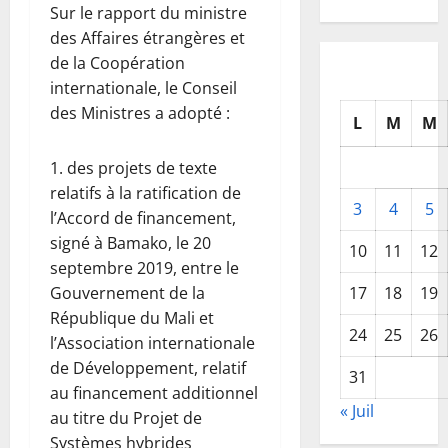
Sur le rapport du ministre
des Affaires étrangères et
de la Coopération
internationale, le Conseil
des Ministres a adopté :
L
M
M
1. des projets de texte
relatifs à la ratification de
3
4
5
l’Accord de financement,
signé à Bamako, le 20
10
11
12
septembre 2019, entre le
17
18
19
Gouvernement de la
République du Mali et
24
25
26
l’Association internationale
de Développement, relatif
31
au financement additionnel
« Juil
au titre du Projet de
Systèmes hybrides