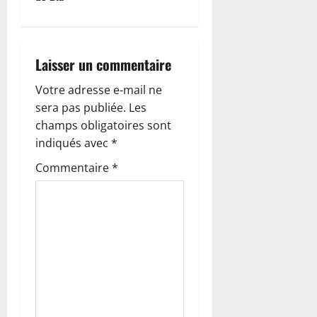
t
i
Laisser un commentaire
o
Votre adresse e-mail ne
n
sera pas publiée.
Les
champs obligatoires sont
d
indiqués avec
*
’
Commentaire
*
a
r
t
i