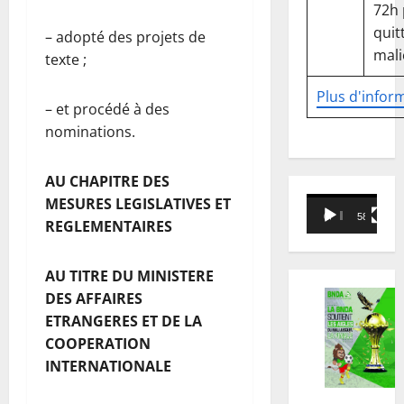
72h
quitt
– adopté des projets de
mali
texte ;
Plus d'infor
– et procédé à des
nominations.
AU CHAPITRE DES
Lecteur
MESURES LEGISLATIVES ET
00:00
58:18
vidéo
REGLEMENTAIRES
AU TITRE DU MINISTERE
DES AFFAIRES
ETRANGERES ET DE LA
COOPERATION
INTERNATIONALE