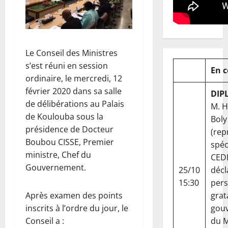
Le Conseil des Ministres
s’est réuni en session
En 
ordinaire, le mercredi, 12
février 2020 dans sa salle
DIP
de délibérations au Palais
M. 
de Koulouba sous la
Boly
présidence de Docteur
(rep
Boubou CISSE, Premier
spéc
ministre, Chef du
CED
Gouvernement.
25/10
décl
15:30
per
grat
Après examen des points
gou
inscrits à l’ordre du jour, le
du Ma
Conseil a :