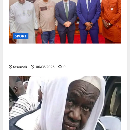
SPORT
FEMAFOOT : l’Ambassadeur du Royaume-Uni explore
des pistes de coopération
fasomali
06/08/2026
0