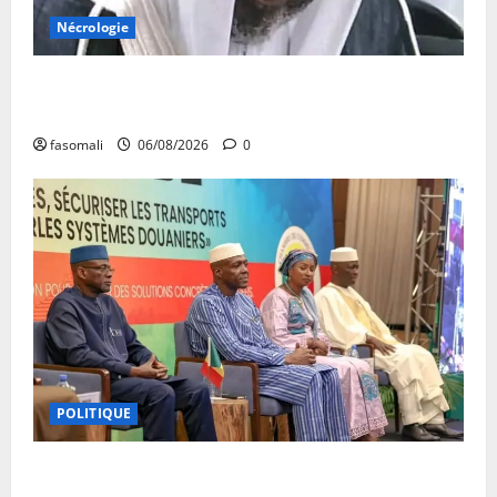
Nécrologie
Décès de Cheikh Yacouba Guindo : Vibrant hommage
au fondateur de la Mosquée Malimag
fasomali
06/08/2026
0
POLITIQUE
Primature : Un dialogue pour débloquer le