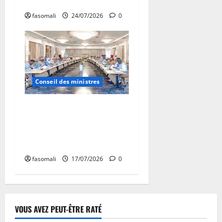
29/SGG
fasomali
24/07/2026
0
Conseil des ministres
Communique du conseil des
ministres du vendredi 17
juillet 2026 CM N°2026-
28/SGG
fasomali
17/07/2026
0
VOUS AVEZ PEUT-ÊTRE RATÉ