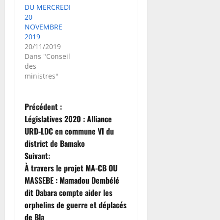
DU MERCREDI
20
NOVEMBRE
2019
20/11/2019
Dans "Conseil
des
ministres"
N
Précédent :
Législatives 2020 : Alliance
a
URD-LDC en commune VI du
district de Bamako
v
Suivant:
i
À travers le projet MA-CB OU
MASSEBE : Mamadou Dembélé
g
dit Dabara compte aider les
orphelins de guerre et déplacés
a
de Bla