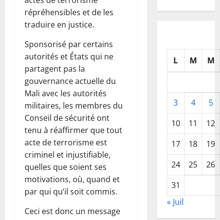
répréhensibles et de les
traduire en justice.
Sponsorisé par certains
autorités et États qui ne
L
M
M
partagent pas la
gouvernance actuelle du
Mali avec les autorités
3
4
5
militaires, les membres du
Conseil de sécurité ont
10
11
12
tenu à réaffirmer que tout
acte de terrorisme est
17
18
19
criminel et injustifiable,
24
25
26
quelles que soient ses
motivations, où, quand et
31
par qui qu’il soit commis.
« Juil
Ceci est donc un message