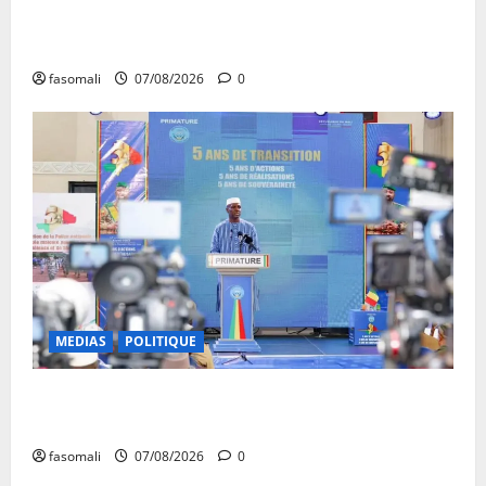
Communique du conseil des ministres du vendredi 7
aout 2026 CM N°2026-31/SGG
fasomali
07/08/2026
0
MEDIAS
POLITIQUE
Mali : après cinq ans de Transition, place au
développement
fasomali
07/08/2026
0