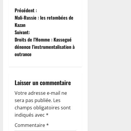
N
Précédent :
Mali-Russie : les retombées de
a
Kazan
Suivant:
v
Droits de l’Homme : Kassogué
i
dénonce l’instrumentalisation à
outrance
g
a
Laisser un commentaire
t
Votre adresse e-mail ne
i
sera pas publiée.
Les
o
champs obligatoires sont
indiqués avec
*
n
Commentaire
*