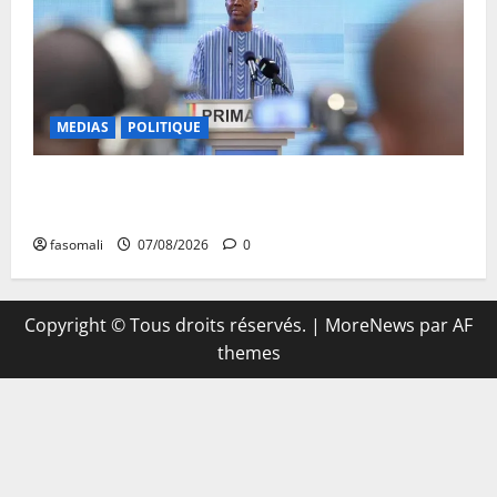
MEDIAS
POLITIQUE
Mali : Le bilan de cinq années de Transition sous le
signe de la « refondation »
fasomali
07/08/2026
0
Copyright © Tous droits réservés.
|
MoreNews
par AF
themes