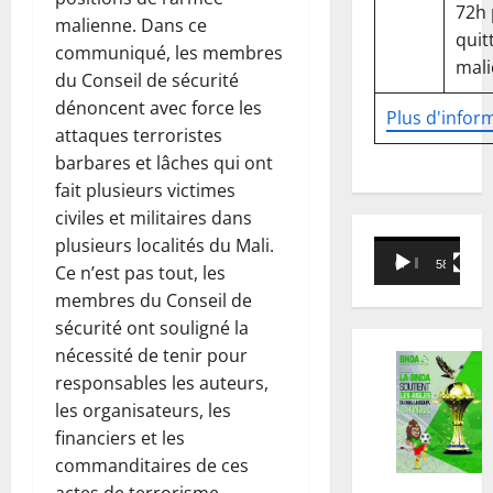
72h
malienne. Dans ce
quitt
communiqué, les membres
mali
du Conseil de sécurité
dénoncent avec force les
Plus d'infor
attaques terroristes
barbares et lâches qui ont
fait plusieurs victimes
civiles et militaires dans
plusieurs localités du Mali.
Lecteur
00:00
58:18
Ce n’est pas tout, les
vidéo
membres du Conseil de
sécurité ont souligné la
nécessité de tenir pour
responsables les auteurs,
les organisateurs, les
financiers et les
commanditaires de ces
actes de terrorisme