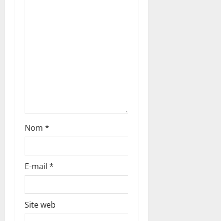
d
’
a
r
t
i
c
Nom
*
l
E-mail
*
e
Site web