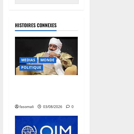
HISTOIRES CONNEXES
MEDIAS
MONDE
POLITIQUE
Niamey : Le Mali exporte
son modèle de mobilisation
de la diaspora
fasomali
03/08/2026
0