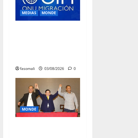
MEDIAS
MONDE
Traite des personnes : l’OIM
alerte sur l’essor des
arnaques en ligne en
Afrique de l’Ouest et du
Centre
fasomali
03/08/2026
0
MONDE
Affaire Lee Man-hee en
Corée du Sud : un artisan de