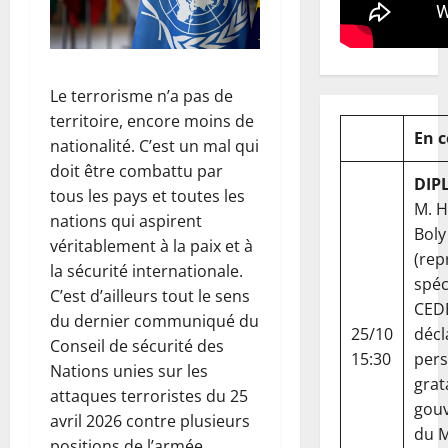
Le terrorisme n’a pas de
territoire, encore moins de
En 
nationalité. C’est un mal qui
doit être combattu par
DIP
tous les pays et toutes les
M. 
nations qui aspirent
Boly
véritablement à la paix et à
(rep
la sécurité internationale.
spéc
C’est d’ailleurs tout le sens
CED
du dernier communiqué du
25/10
décl
Conseil de sécurité des
15:30
per
Nations unies sur les
grat
attaques terroristes du 25
gou
avril 2026 contre plusieurs
du Ma
positions de l’armée