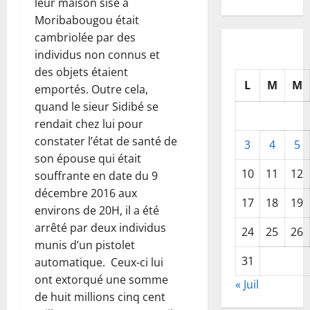
leur maison sise à
Moribabougou était
cambriolée par des
individus non connus et
des objets étaient
L
M
M
emportés. Outre cela,
quand le sieur Sidibé se
rendait chez lui pour
constater l’état de santé de
3
4
5
son épouse qui était
10
11
12
souffrante en date du 9
décembre 2016 aux
17
18
19
environs de 20H, il a été
arrêté par deux individus
24
25
26
munis d’un pistolet
31
automatique. Ceux-ci lui
ont extorqué une somme
« Juil
de huit millions cinq cent