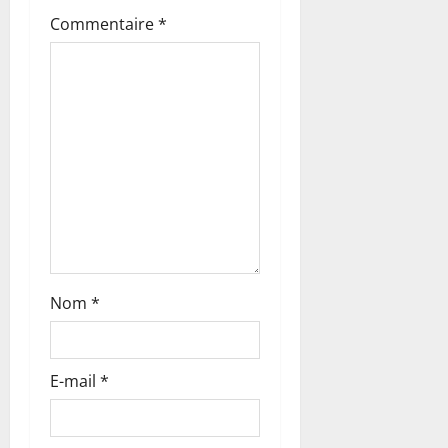
d
Commentaire
*
’
a
r
t
i
c
Nom
*
l
e
E-mail
*