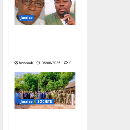
Justice
Justice : Ben le Cerveau
condamné à cinq ans de
prison, Chahana Takiou
écope de douze mois
fasomali
06/08/2026
0
Justice
SOCIETE
Bollé : Appui aux mineurs
détenus