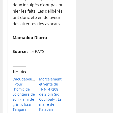
deux inculpés n’ont pas pu
nier les faits. Les délibérés
ont donc été en défaveur
des attentes des avocats.
Mamadou Diarra
Source :
LE PAYS
Similaire
Daoudabougou
Morcèlement
: Pour
et vente du
l’homicide
TF N°47208
volontaire de
de Sibiri Sidi
son « ami de
Coulibaly : Le
grin », Issa
maire de
Tangara
Kalaban-