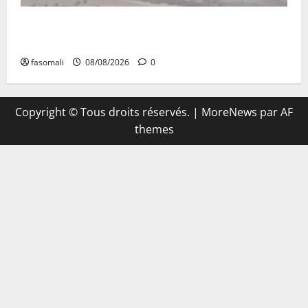
Terrorisme : les FAMa enchaînent les frappes à
Boulkessi, Kidal et Tessalit
fasomali
08/08/2026
0
Copyright © Tous droits réservés.
|
MoreNews
par AF
themes