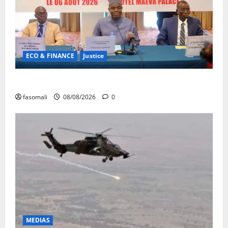
ECO & FINANCE
Justice
Avoirs saisis : l’ARGASC tient sa 3e session
fasomali
08/08/2026
0
MEDIAS