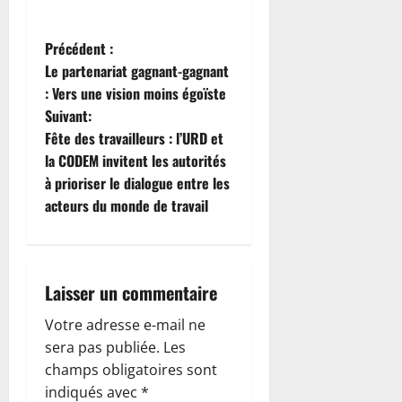
N
Précédent :
Le partenariat gagnant-gagnant
a
: Vers une vision moins égoïste
Suivant:
v
Fête des travailleurs : l’URD et
i
la CODEM invitent les autorités
à prioriser le dialogue entre les
g
acteurs du monde de travail
a
t
Laisser un commentaire
i
Votre adresse e-mail ne
o
sera pas publiée.
Les
champs obligatoires sont
n
indiqués avec
*