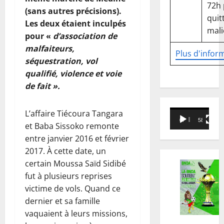
72h
(sans autres précisions).
quitt
Les deux étaient inculpés
mali
pour «
d’association de
malfaiteurs,
Plus d'infor
séquestration, vol
qualifié, violence et voie
de fait ».
Lecteur
L’affaire Tiécoura Tangara
00:00
58:18
vidéo
et Baba Sissoko remonte
entre janvier 2016 et février
2017. À cette date, un
certain Moussa Saïd Sidibé
fut à plusieurs reprises
victime de vols. Quand ce
dernier et sa famille
vaquaient à leurs missions,