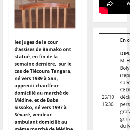
En 
les juges de la cour
d’assises de Bamako ont
DIP
statué, en fin de la
M. 
semaine dernière, sur le
Boly
cas de Tiécoura Tangara,
(rep
né vers 1989 à San,
spéc
apprenti chauffeur
CED
domicilié au marché de
25/10
décl
Médine, et de Baba
15:30
per
Sissoko, né vers 1997 à
grat
Sévaré, vendeur
gou
ambulant domicilié au
du Ma
même marché de Médine