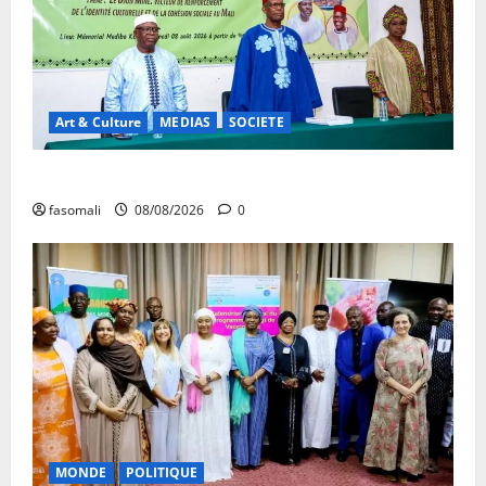
Art & Culture
MEDIAS
SOCIETE
Danbé Bulon : La voix des ancêtres
fasomali
08/08/2026
0
MONDE
POLITIQUE