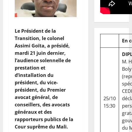
Le Président de la
Transition, le colonel
En 
Assimi Goïta, a présidé,
mardi 21 juin dernier,
DIP
l’audience solennelle de
M. 
prestation et
Boly
d’installation du
(rep
président, du vice-
spéc
président, du Premier
CED
avocat général, de
25/10
décl
conseillers, des avocats
15:30
per
généraux et des
grat
rapporteurs publics de la
gou
Cour suprême du Mali.
du Ma