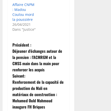
Affaire CNPM
: Madou
Coulou mord
la poussière
26/04/2021
Dans "Justice"
N
Précédent :
Déjeuner d’échanges autour de
a
la pension : l’ACMRGM et la
CMSS main dans la main pour
v
renforcer les acquis
i
Suivant:
Renforcement de la capacité de
g
production du Mali en
matériaux de construction :
a
Mohamed Ould Mahmoud
t
inaugure FH Briques