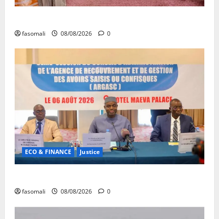
Forum de Ouagadougou : Le Mali y sera représenté
fasomali
08/08/2026
0
ECO & FINANCE
Justice
Avoirs saisis : l’ARGASC tient sa 3e session
fasomali
08/08/2026
0