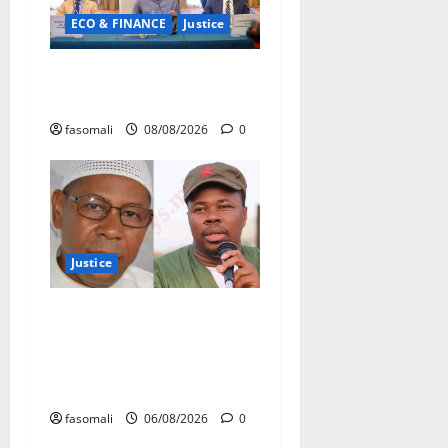
ECO & FINANCE
Justice
Avoirs saisis : l’ARGASC
tient sa 3e session
fasomali
08/08/2026
0
Justice
Justice : Ben le Cerveau
condamné à cinq ans de
prison, Chahana Takiou
écope de douze mois
fasomali
06/08/2026
0