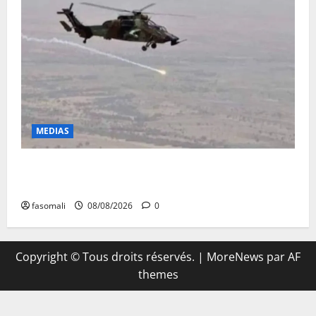
MEDIAS
Terrorisme : les FAMa enchaînent les frappes à
Boulkessi, Kidal et Tessalit
fasomali
08/08/2026
0
Copyright © Tous droits réservés.
|
MoreNews
par AF
themes