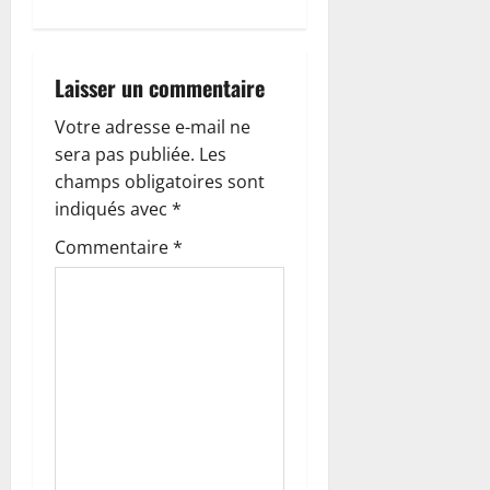
i
o
Laisser un commentaire
n
Votre adresse e-mail ne
sera pas publiée.
Les
d
champs obligatoires sont
’
indiqués avec
*
Commentaire
*
a
r
t
i
c