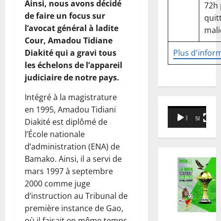
Ainsi, nous avons décidé
72h
de faire un focus sur
quitt
l’avocat général à ladite
mali
Cour, Amadou Tidiane
Diakité qui a gravi tous
Plus d'infor
les échelons de l’appareil
judiciaire de notre pays.
Intégré à la magistrature
en 1995, Amadou Tidiani
Lecteur
00:00
58:18
Diakité est diplômé de
vidéo
l’École nationale
d’administration (ENA) de
Bamako. Ainsi, il a servi de
mars 1997 à septembre
2000 comme juge
d’instruction au Tribunal de
première instance de Gao,
où il faisait en même temps