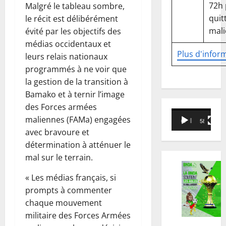
72h
Malgré le tableau sombre,
quitt
le récit est délibérément
mali
évité par les objectifs des
médias occidentaux et
Plus d'infor
leurs relais nationaux
programmés à ne voir que
la gestion de la transition à
Bamako et à ternir l’image
des Forces armées
Lecteur
maliennes (FAMa) engagées
00:00
58:18
vidéo
avec bravoure et
détermination à atténuer le
mal sur le terrain.
« Les médias français, si
prompts à commenter
chaque mouvement
militaire des Forces Armées