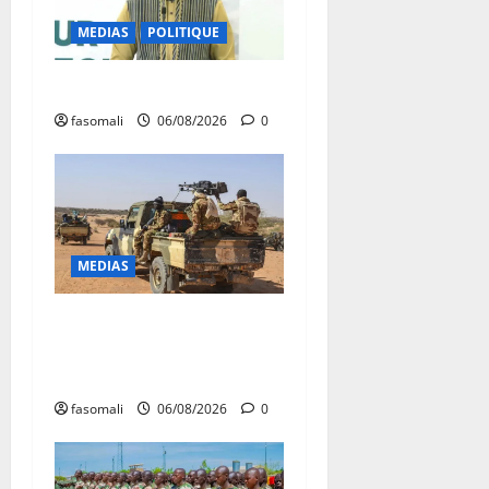
MEDIAS
POLITIQUE
Diplomatie : calme précaire
fasomali
06/08/2026
0
MEDIAS
Tessalit et Tabrichat : La
coalition JNIM/FLA mise en
déroute
fasomali
06/08/2026
0