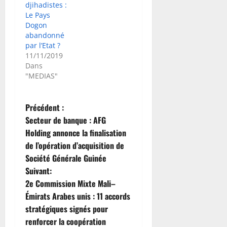
djihadistes :
Le Pays
Dogon
abandonné
par l’Etat ?
11/11/2019
Dans
"MEDIAS"
N
Précédent :
Secteur de banque : AFG
a
Holding annonce la finalisation
de l’opération d’acquisition de
v
Société Générale Guinée
i
Suivant:
2e Commission Mixte Mali–
g
Émirats Arabes unis : 11 accords
stratégiques signés pour
a
renforcer la coopération