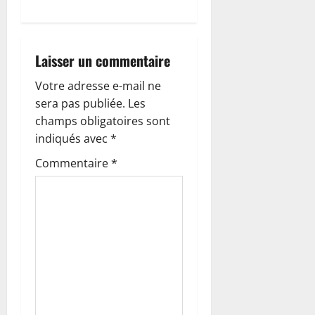
t
i
Laisser un commentaire
o
Votre adresse e-mail ne
n
sera pas publiée.
Les
champs obligatoires sont
d
indiqués avec
*
’
Commentaire
*
a
r
t
i
c