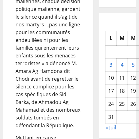
maliennes, chaque décision
politique malienne, gardent
le silence quand il s’agit de
nos martyrs …pas une ligne
pour les communautés
L
M
M
endeuillées ni pour les
familles qui enterrent leurs
enfants sous les menaces
terroristes » a dénoncé M.
3
4
5
Amara Ag Hamdona dit
10
11
12
Chodi avant de regretter le
silence complice pour les
17
18
19
cas spécifiques de Sidi
Barka, de Ahmadou Ag
24
25
26
Mahamad et des nombreux
31
soldats tombés en
défendant la République.
« Juil
Mettant en cause,