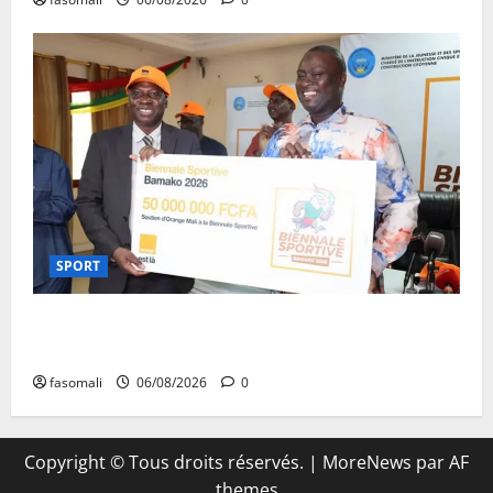
SPORT
Retour de la biennale sportive : Orange Mali apporte
un soutien de 50 millions FCFA
fasomali
06/08/2026
0
Copyright © Tous droits réservés.
|
MoreNews
par AF
themes