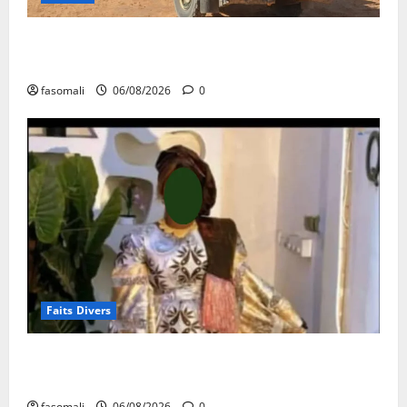
Tessalit et Tabrichat : La coalition JNIM/FLA mise en
déroute
fasomali
06/08/2026
0
Faits Divers
Kalaban-Coro : ‘’ZA’’ tuée puis découpée par son
mari
fasomali
06/08/2026
0