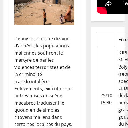
Depuis plus d’une dizaine
En 
d’années, les populations
DIP
maliennes souffrent le
M. 
martyre de par les
Boly
violences terroristes et de
(rep
la criminalité
spéc
transfrontalière.
CED
Enlèvements, exécutions et
25/10
décl
autres mises en scène
15:30
per
macabres traduisent le
grat
quotidien de simples
gou
citoyens maliens dans
du Ma
certaines localités du pays.