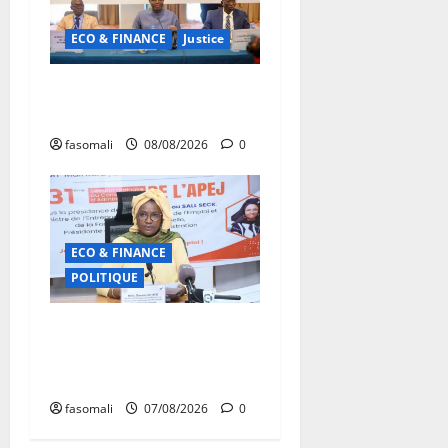
ECO & FINANCE
Justice
Avoirs saisis : l’ARGASC
tient sa 3e session
fasomali
08/08/2026
0
ECO & FINANCE
POLITIQUE
31ᵉ CA de l’APEJ :
Renforcement des actions
en faveur des jeunes
fasomali
07/08/2026
0