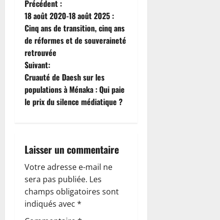
N
Précédent :
18 août 2020-18 août 2025 :
a
Cinq ans de transition, cinq ans
de réformes et de souveraineté
v
retrouvée
i
Suivant:
Cruauté de Daesh sur les
g
populations à Ménaka : Qui paie
le prix du silence médiatique ?
a
t
i
Laisser un commentaire
o
Votre adresse e-mail ne
sera pas publiée.
Les
n
champs obligatoires sont
indiqués avec
*
d