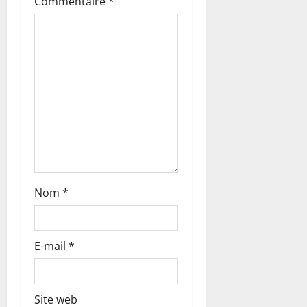
Commentaire
*
’
a
r
t
i
c
l
Nom
*
e
E-mail
*
Site web