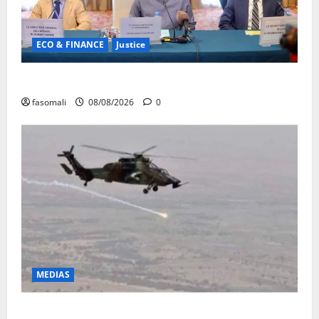
ECO & FINANCE
Justice
Avoirs saisis : l’ARGASC tient sa 3e session
fasomali
08/08/2026
0
MEDIAS
Terrorisme : les FAMa enchaînent les frappes à