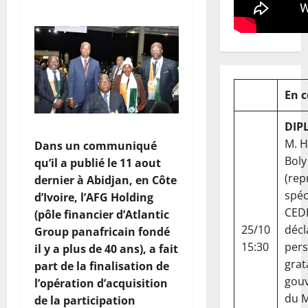
En 
DIP
M. 
Dans un communiqué
Boly
qu’il a publié le 11 aout
(rep
dernier à Abidjan, en Côte
spéc
d’Ivoire, l’AFG Holding
CED
(pôle financier d’Atlantic
25/10
décl
Group panafricain fondé
15:30
per
il y a plus de 40 ans), a fait
grat
part de la finalisation de
gou
l’opération d’acquisition
du Ma
de la participation