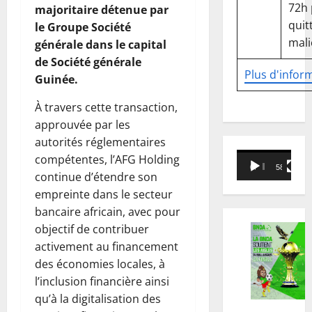
72h
majoritaire détenue par
quitt
le Groupe Société
mali
générale dans le capital
de Société générale
Plus d'infor
Guinée.
À travers cette transaction,
approuvée par les
autorités réglementaires
Lecteur
compétentes, l’AFG Holding
00:00
58:18
vidéo
continue d’étendre son
empreinte dans le secteur
bancaire africain, avec pour
objectif de contribuer
activement au financement
des économies locales, à
l’inclusion financière ainsi
qu’à la digitalisation des