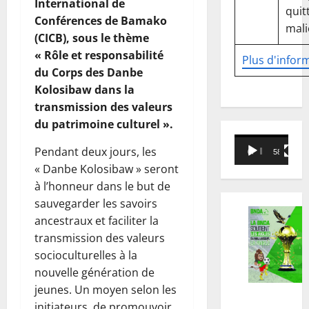
International de
quitt
Conférences de Bamako
mali
(CICB), sous le thème
« Rôle et responsabilité
Plus d'infor
du Corps des Danbe
Kolosibaw dans la
transmission des valeurs
du patrimoine culturel ».
Lecteur
Pendant deux jours, les
00:00
58:18
vidéo
« Danbe Kolosibaw » seront
à l’honneur dans le but de
sauvegarder les savoirs
ancestraux et faciliter la
transmission des valeurs
socioculturelles à la
nouvelle génération de
jeunes. Un moyen selon les
initiateurs, de promouvoir