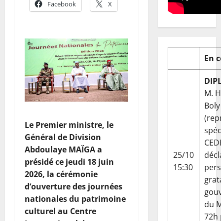
Facebook
X
En 
DIP
M. 
Boly
(rep
Le Premier ministre, le
spéc
Général de Division
CED
Abdoulaye MAÏGA a
25/10
décl
présidé ce jeudi 18 juin
15:30
per
2026, la cérémonie
grat
d’ouverture des journées
gou
nationales du patrimoine
du Ma
culturel au Centre
72h