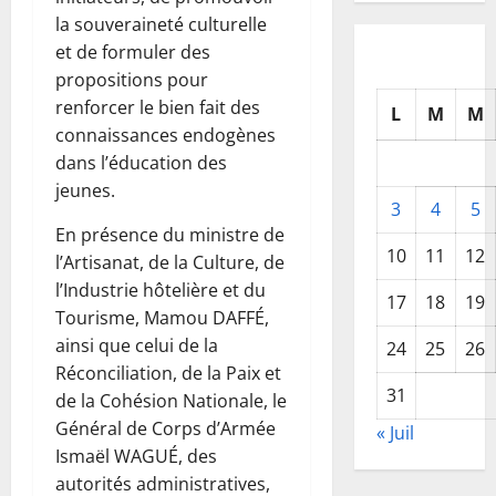
la souveraineté culturelle
et de formuler des
propositions pour
renforcer le bien fait des
L
M
M
connaissances endogènes
dans l’éducation des
jeunes.
3
4
5
En présence du ministre de
10
11
12
l’Artisanat, de la Culture, de
l’Industrie hôtelière et du
17
18
19
Tourisme, Mamou DAFFÉ,
ainsi que celui de la
24
25
26
Réconciliation, de la Paix et
31
de la Cohésion Nationale, le
Général de Corps d’Armée
« Juil
Ismaël WAGUÉ, des
autorités administratives,