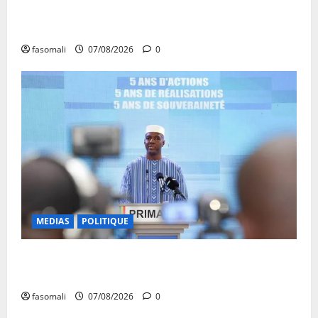
CAN féminine Maroc 2026 : les Aigles Dames
quittent la compétition
fasomali
07/08/2026
0
MEDIAS
POLITIQUE
Mali : Le bilan de cinq années de Transition sous le
signe de la « refondation »
fasomali
07/08/2026
0