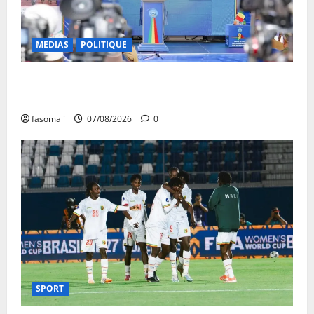
MEDIAS
POLITIQUE
Mali : après cinq ans de Transition, place au
développement
fasomali
07/08/2026
0
SPORT