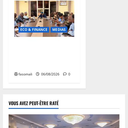
ECO & FINANCE
MEDIAS
Hydrocarbures : plus de
32,5 millions de litres
réceptionnés à Bamako en
une semaine
fasomali
06/08/2026
0
VOUS AVEZ PEUT-ÊTRE RATÉ