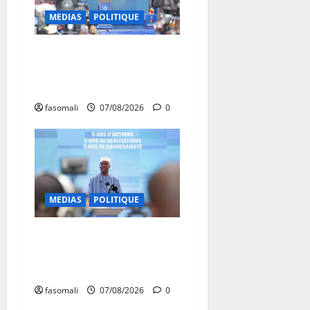
MEDIAS
POLITIQUE
Mali : après cinq ans de
Transition, place au
développement
fasomali
07/08/2026
0
MEDIAS
POLITIQUE
Mali : Le bilan de cinq
années de Transition sous le
signe de la « refondation »
fasomali
07/08/2026
0