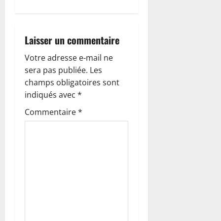
a
t
Laisser un commentaire
i
Votre adresse e-mail ne
o
sera pas publiée.
Les
champs obligatoires sont
n
indiqués avec
*
d
Commentaire
*
’
a
r
t
i