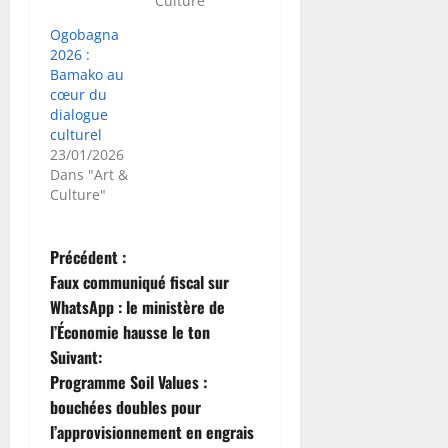
Culture"
Ogobagna
2026 :
Bamako au
cœur du
dialogue
culturel
23/01/2026
Dans "Art &
Culture"
N
Précédent :
Faux communiqué fiscal sur
a
WhatsApp : le ministère de
l’Économie hausse le ton
v
Suivant:
i
Programme Soil Values :
bouchées doubles pour
g
l’approvisionnement en engrais