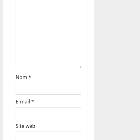
’
a
r
t
i
c
Nom
*
l
e
E-mail
*
Site web