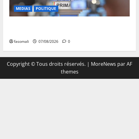
MEDIAS
POLITIQUE
Mali : Le bilan de cinq années de Transition sous le
signe de la « refondation »
fasomali
07/08/2026
0
Copyright © Tous droits réservés.
|
MoreNews
par AF
themes