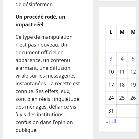
de désinformer.
Un procédé rodé, un
impact réel
L
M
M
Ce type de manipulation
n’est pas nouveau. Un
document officiel en
3
4
5
apparence, un contenu
alarmant, une diffusion
10
11
12
virale sur les messageries
instantanées. La recette est
17
18
19
connue. Ses effets, eux,
24
25
26
sont bien réels : inquiétude
des ménages, défiance vis-
31
à-vis des institutions,
« Juil
confusion dans l’opinion
publique.