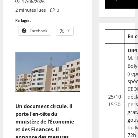
17/06/2026
2 minutes lues
0
Partager :
Facebook
X
En 
DIP
M. 
Boly
(rep
spéc
CED
25/10
décl
15:30
per
Un document circule. Il
grat
porte l’en-tête du
gou
ministère de l’Économie
du Ma
et des Finances. Il
72h
annonce des mesures