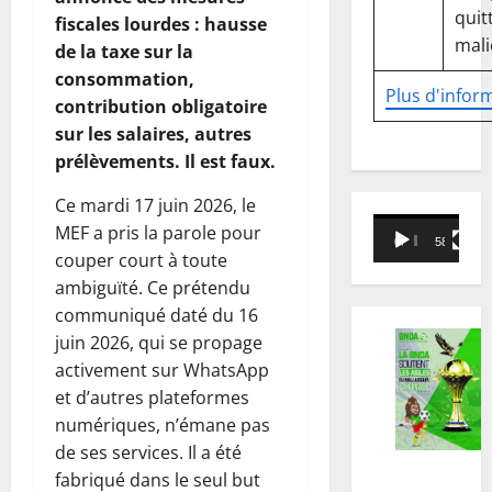
quitt
fiscales lourdes : hausse
mali
de la taxe sur la
consommation,
Plus d'infor
contribution obligatoire
sur les salaires, autres
prélèvements. Il est faux.
Ce mardi 17 juin 2026, le
Lecteur
MEF a pris la parole pour
00:00
58:18
vidéo
couper court à toute
ambiguïté. Ce prétendu
communiqué daté du 16
juin 2026, qui se propage
activement sur WhatsApp
et d’autres plateformes
numériques, n’émane pas
de ses services. Il a été
fabriqué dans le seul but