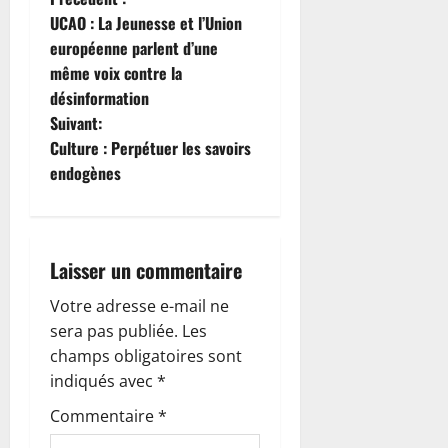
N
UCAO : La Jeunesse et l’Union
a
européenne parlent d’une
même voix contre la
v
désinformation
i
Suivant:
Culture : Perpétuer les savoirs
g
endogènes
a
t
Laisser un commentaire
i
Votre adresse e-mail ne
o
sera pas publiée.
Les
champs obligatoires sont
n
indiqués avec
*
d
Commentaire
*