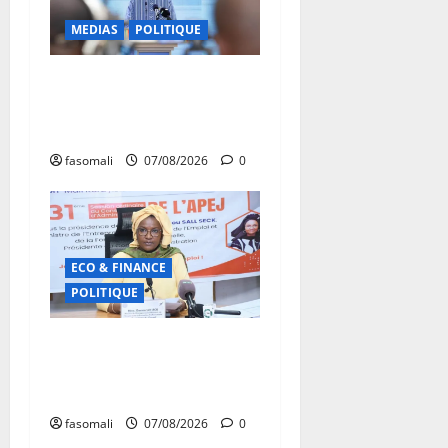
MEDIAS
POLITIQUE
Mali : Le bilan de cinq
années de Transition sous le
signe de la « refondation »
fasomali
07/08/2026
0
ECO & FINANCE
POLITIQUE
31ᵉ CA de l’APEJ :
Renforcement des actions
en faveur des jeunes
fasomali
07/08/2026
0