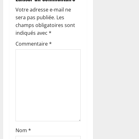
o
Votre adresse e-mail ne
n
sera pas publiée.
Les
champs obligatoires sont
d
indiqués avec
*
’
Commentaire
*
a
r
t
i
c
l
Nom
*
e