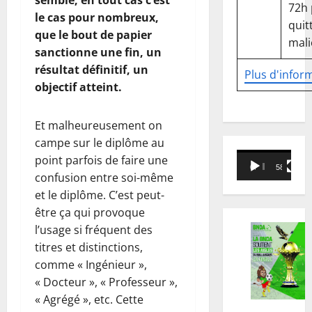
semble, en tout cas c’est
72h
le cas pour nombreux,
quitt
que le bout de papier
mali
sanctionne une fin, un
résultat définitif, un
Plus d'infor
objectif atteint.
Et malheureusement on
campe sur le diplôme au
Lecteur
point parfois de faire une
00:00
58:18
vidéo
confusion entre soi-même
et le diplôme. C’est peut-
être ça qui provoque
l’usage si fréquent des
titres et distinctions,
comme « Ingénieur »,
« Docteur », « Professeur »,
« Agrégé », etc. Cette