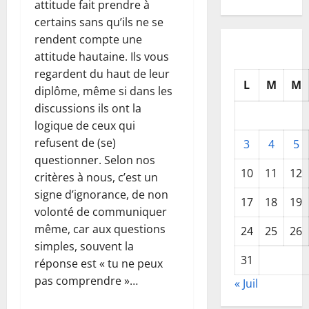
attitude fait prendre à
certains sans qu’ils ne se
rendent compte une
attitude hautaine. Ils vous
regardent du haut de leur
L
M
M
diplôme, même si dans les
discussions ils ont la
logique de ceux qui
refusent de (se)
3
4
5
questionner. Selon nos
10
11
12
critères à nous, c’est un
signe d’ignorance, de non
17
18
19
volonté de communiquer
même, car aux questions
24
25
26
simples, souvent la
31
réponse est « tu ne peux
pas comprendre »…
« Juil