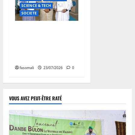
SCIENCE & TECH
SOCIETE
Numérique éducatif :
l’AGEFAU scelle deux
conventions historiques
avec les ministères de
l’Éducation et de l’Emploi
fasomali
23/07/2026
0
VOUS AVEZ PEUT-ÊTRE RATÉ