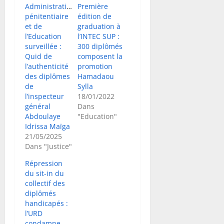
Administration
Première
pénitentiaire
édition de
et de
graduation à
l’Education
l’INTEC SUP :
surveillée :
300 diplômés
Quid de
composent la
l’authenticité
promotion
des diplômes
Hamadaou
de
Sylla
l’inspecteur
18/01/2022
général
Dans
Abdoulaye
"Education"
Idrissa Maïga
21/05/2025
Dans "Justice"
Répression
du sit-in du
collectif des
diplômés
handicapés :
l’URD
condamne