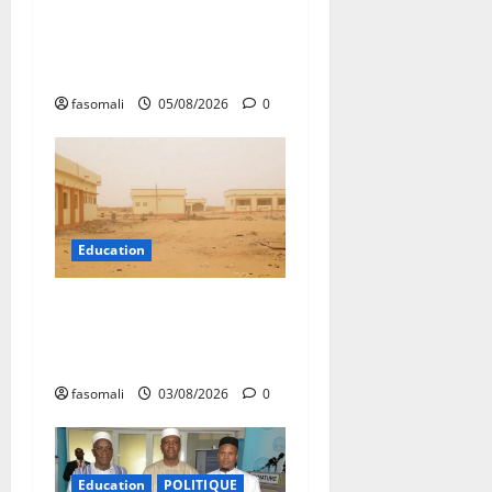
Pupilles de la Nation au
cœur d’une initiative
d’épanouissement
fasomali
05/08/2026
0
Education
Bourem : le contentieux sur
le baptême du lycée public
examiné en appel le 13 août
fasomali
03/08/2026
0
Education
POLITIQUE