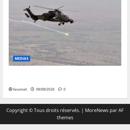
MEDIAS
Terrorisme : les FAMa enchaînent les frappes à
Boulkessi, Kidal et Tessalit
fasomali
08/08/2026
0
Copyright © Tous droits réservés.
|
MoreNews
par AF
themes