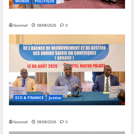
MONDE
POLITIQUE
Forum de Ouagadougou : Le Mali y sera représenté
fasomali
08/08/2026
0
ECO & FINANCE
Justice
Avoirs saisis : l’ARGASC tient sa 3e session
fasomali
08/08/2026
0