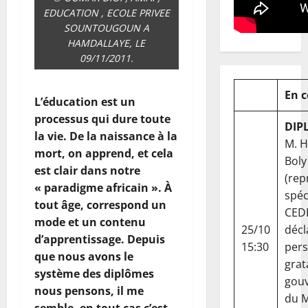
EDUCATION , ECOLE PRIVEE
SOUNTOUGOUN A
HAMDALLAYE, LE
09/11/2011.
En 
L’éducation est un
processus qui dure toute
DIP
la vie. De la naissance à la
M. 
mort, on apprend, et cela
Boly
est clair dans notre
(rep
« paradigme africain ». À
spéc
tout âge, correspond un
CED
mode et un contenu
25/10
décl
d’apprentissage. Depuis
15:30
per
que nous avons le
grat
système des diplômes
gou
nous pensons, il me
du Ma