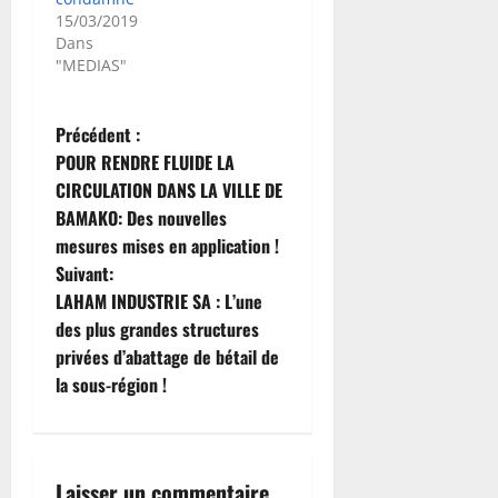
15/03/2019
Dans
"MEDIAS"
N
Précédent :
POUR RENDRE FLUIDE LA
a
CIRCULATION DANS LA VILLE DE
BAMAKO: Des nouvelles
v
mesures mises en application !
i
Suivant:
LAHAM INDUSTRIE SA : L’une
g
des plus grandes structures
privées d’abattage de bétail de
a
la sous-région !
t
i
Laisser un commentaire