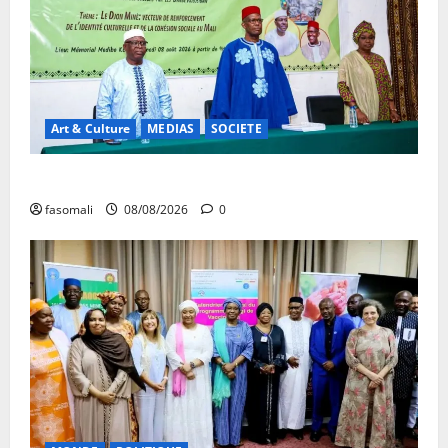
Art & Culture
MEDIAS
SOCIETE
Danbé Bulon : La voix des ancêtres
fasomali
08/08/2026
0