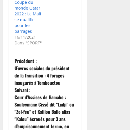
Coupe du
monde Qatar
2022 : Le Mali
se qualifie
pour les
barrages
16/11/2021
Dans "SPORT"
N
Précédent :
Œuvres sociales du président
a
de la Transition : 4 forages
inaugurés à Tombouctou
v
Suivant:
i
Cour d’Assises de Bamako :
Souleymane Cissé dit ‘’Ladji’’ ou
g
‘’Zol-feu’’ et Kalilou Ballo alias
‘’Kalou’’ écroués pour 3 ans
a
d’emprisonnement ferme, en