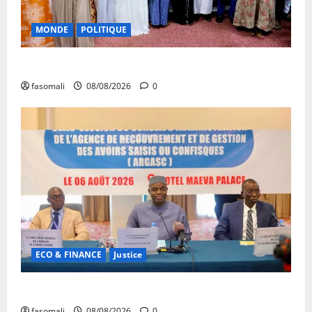
MONDE
POLITIQUE
Forum de Ouagadougou : Le Mali y sera représenté
fasomali
08/08/2026
0
ECO & FINANCE
Justice
Avoirs saisis : l’ARGASC tient sa 3e session
fasomali
08/08/2026
0