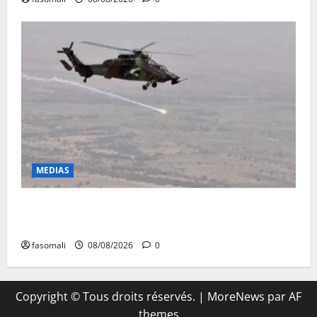
MEDIAS
Terrorisme : les FAMa enchaînent les frappes à
Boulkessi, Kidal et Tessalit
fasomali
08/08/2026
0
Copyright © Tous droits réservés.
|
MoreNews
par AF
themes