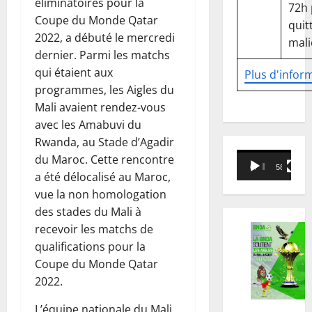
éliminatoires pour la
72h
Coupe du Monde Qatar
quitt
2022, a débuté le mercredi
mali
dernier. Parmi les matchs
qui étaient aux
Plus d'infor
programmes, les Aigles du
Mali avaient rendez-vous
avec les Amabuvi du
Rwanda, au Stade d’Agadir
Lecteur
du Maroc. Cette rencontre
00:00
58:18
vidéo
a été délocalisé au Maroc,
vue la non homologation
des stades du Mali à
recevoir les matchs de
qualifications pour la
Coupe du Monde Qatar
2022.
L’équipe nationale du Mali