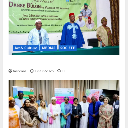
Art & Culture
MEDIAS
SOCIETE
Danbé Bulon : La voix des ancêtres
fasomali
08/08/2026
0