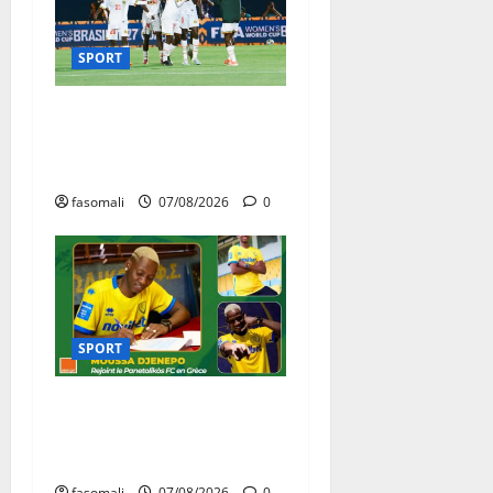
SPORT
CAN féminine Maroc 2026 :
les Aigles Dames quittent la
compétition
fasomali
07/08/2026
0
SPORT
Football : Moussa Djénépo
rejoint le Panetolikós FC en
Grèce
fasomali
07/08/2026
0