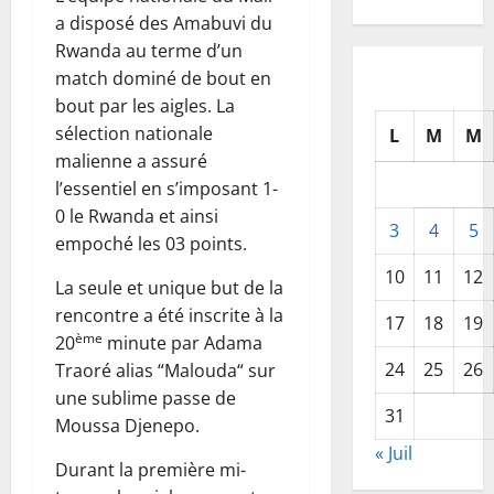
a disposé des Amabuvi du
Rwanda au terme d’un
match dominé de bout en
bout par les aigles. La
sélection nationale
L
M
M
malienne a assuré
l’essentiel en s’imposant 1-
0 le Rwanda et ainsi
3
4
5
empoché les 03 points.
10
11
12
La seule et unique but de la
rencontre a été inscrite à la
17
18
19
ème
20
minute par Adama
24
25
26
Traoré alias “Malouda“ sur
une sublime passe de
31
Moussa Djenepo.
« Juil
Durant la première mi-