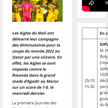
Les Aigles du Mali ont
En 
démarré leur campagne
DIP
des éliminatoires pour la
M. 
coupe du monde 2022 au
Boly
Qatar par une victoire. En
(rep
effet, les Aigles se sont
spéc
imposés contre le
CED
Rwanda dans le grand
25/10
décl
stade d’Agadir au Maroc
15:30
per
sur un score de 1-0, le
grat
mercredi dernier.
gou
La première journée des
du Ma