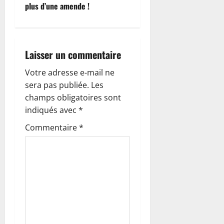
t
plus d’une amende !
i
o
Laisser un commentaire
n
Votre adresse e-mail ne
sera pas publiée.
Les
d
champs obligatoires sont
’
indiqués avec
*
Commentaire
*
a
r
t
i
c