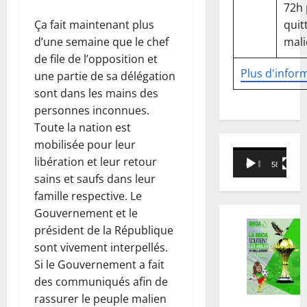
72h
quitt
Ça fait maintenant plus
mali
d’une semaine que le chef
de file de l’opposition et
Plus d'infor
une partie de sa délégation
sont dans les mains des
personnes inconnues.
Toute la nation est
mobilisée pour leur
Lecteur
libération et leur retour
00:00
58:18
vidéo
sains et saufs dans leur
famille respective. Le
Gouvernement et le
président de la République
sont vivement interpellés.
Si le Gouvernement a fait
des communiqués afin de
rassurer le peuple malien