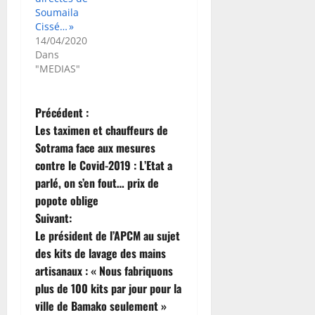
Soumaila
Cissé… »
14/04/2020
Dans
"MEDIAS"
N
Précédent :
Les taximen et chauffeurs de
a
Sotrama face aux mesures
contre le Covid-2019 : L’Etat a
v
parlé, on s’en fout… prix de
i
popote oblige
Suivant:
g
Le président de l’APCM au sujet
des kits de lavage des mains
a
artisanaux : « Nous fabriquons
t
plus de 100 kits par jour pour la
ville de Bamako seulement »