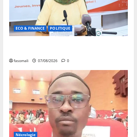
ECO & FINANCE
POLITIQUE
31ᵉ CA de l’APEJ : Renforcement des actions en
faveur des jeunes
fasomali
07/08/2026
0
Nécrologie