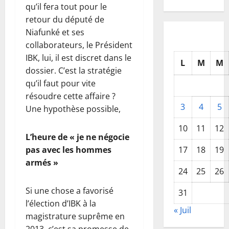
qu’il fera tout pour le
retour du député de
Niafunké et ses
collaborateurs, le Président
IBK, lui, il est discret dans le
L
M
M
dossier. C’est la stratégie
qu’il faut pour vite
résoudre cette affaire ?
3
4
5
Une hypothèse possible,
10
11
12
L’heure de « je ne négocie
17
18
19
pas avec les hommes
armés »
24
25
26
Si une chose a favorisé
31
l’élection d’IBK à la
« Juil
magistrature suprême en