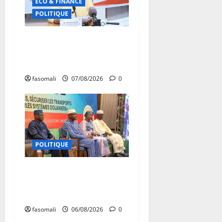
ECO & FINANCE
POLITIQUE
31ᵉ CA de l’APEJ :
Renforcement des actions
en faveur des jeunes
fasomali
07/08/2026
0
POLITIQUE
Primature : Un dialogue
pour débloquer le
commerce extérieur malien
fasomali
06/08/2026
0