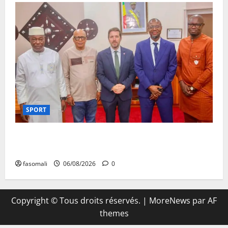
SPORT
FEMAFOOT : l’Ambassadeur du Royaume-Uni explore
des pistes de coopération
fasomali
06/08/2026
0
Copyright © Tous droits réservés.
|
MoreNews
par AF
themes