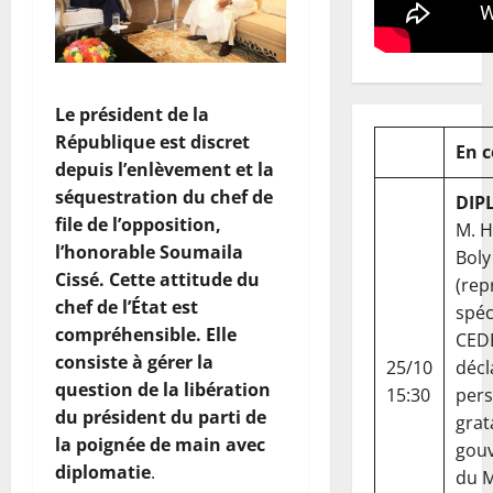
Le président de la
République est discret
En 
depuis l’enlèvement et la
séquestration du chef de
DIP
file de l’opposition,
M. 
l’honorable Soumaila
Boly
Cissé. Cette attitude du
(rep
chef de l’État est
spéc
compréhensible. Elle
CED
consiste à gérer la
25/10
décl
question de la libération
15:30
per
du président du parti de
grat
la poignée de main avec
gou
diplomatie
.
du Ma