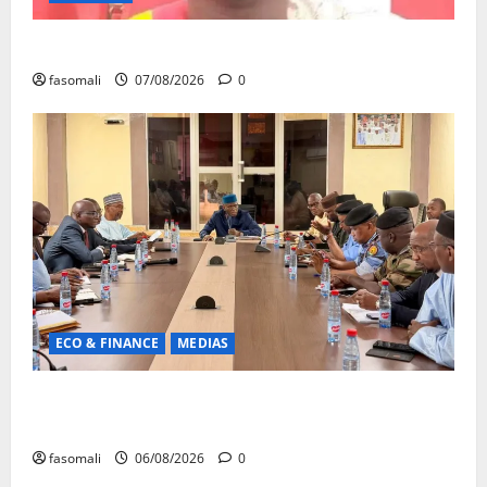
Monde éducatif : décès de Adama Fomba
fasomali
07/08/2026
0
ECO & FINANCE
MEDIAS
Hydrocarbures : plus de 32,5 millions de litres
réceptionnés à Bamako en une semaine
fasomali
06/08/2026
0