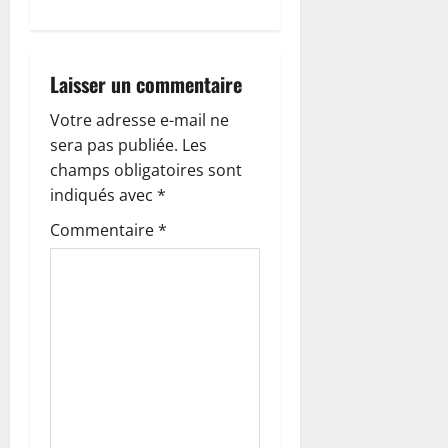
i
o
Laisser un commentaire
n
Votre adresse e-mail ne
d
sera pas publiée.
Les
’
champs obligatoires sont
indiqués avec
*
a
Commentaire
*
r
t
i
c
l