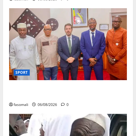
SPORT
FEMAFOOT : l’Ambassadeur du Royaume-Uni explore
des pistes de coopération
fasomali
06/08/2026
0