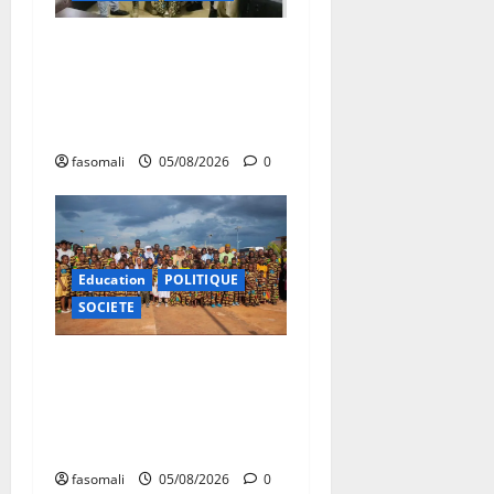
San : le nouveau Directeur
régional de la police
nationale à l’écoute des
autorités communales
fasomali
05/08/2026
0
Education
POLITIQUE
SOCIETE
Vacances citoyennes : les
Pupilles de la Nation au
cœur d’une initiative
d’épanouissement
fasomali
05/08/2026
0