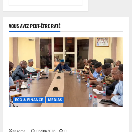
VOUS AVEZ PEUT-ÊTRE RATÉ
ECO & FINANCE
MEDIAS
Hydrocarbures : plus de 32,5 millions de litres
réceptionnés à Bamako en une semaine
fasomali
06/08/2026
0