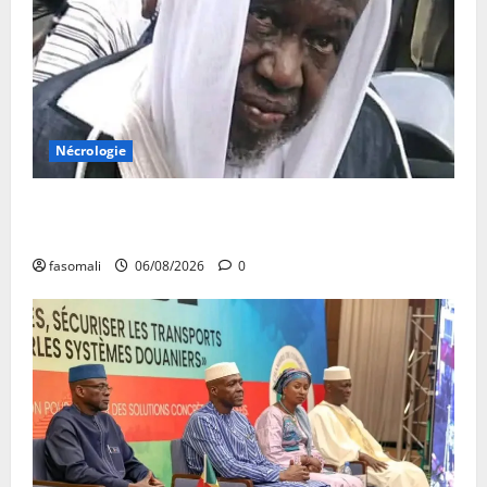
Nécrologie
Décès de Cheikh Yacouba Guindo : Vibrant hommage
au fondateur de la Mosquée Malimag
fasomali
06/08/2026
0