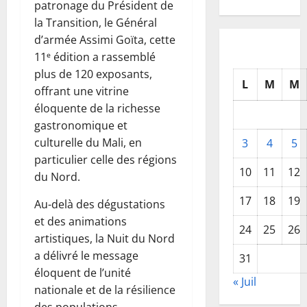
patronage du Président de
la Transition, le Général
d’armée Assimi Goïta, cette
11ᵉ édition a rassemblé
plus de 120 exposants,
L
M
M
offrant une vitrine
éloquente de la richesse
gastronomique et
culturelle du Mali, en
3
4
5
particulier celle des régions
10
11
12
du Nord.
17
18
19
Au-delà des dégustations
et des animations
24
25
26
artistiques, la Nuit du Nord
a délivré le message
31
éloquent de l’unité
« Juil
nationale et de la résilience
des populations.