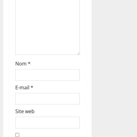
t
i
c
l
e
Nom
*
E-mail
*
Site web