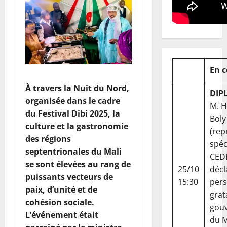
En 
À travers la Nuit du Nord,
DIP
organisée dans le cadre
M. 
du Festival Dibi 2025, la
Boly
culture et la gastronomie
(rep
des régions
spéc
septentrionales du Mali
CED
se sont élevées au rang de
25/10
décl
puissants vecteurs de
15:30
per
paix, d’unité et de
grat
cohésion sociale.
gou
L’événement était
du Ma