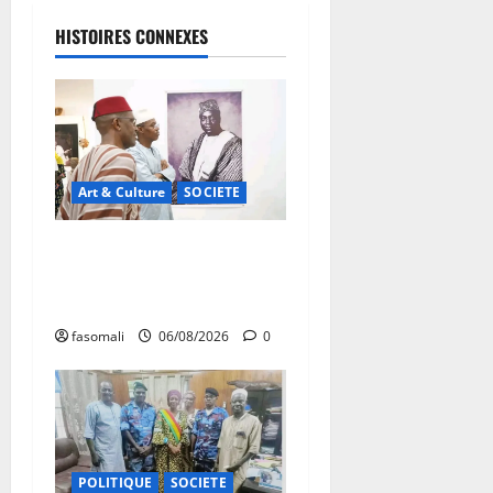
HISTOIRES CONNEXES
Art & Culture
SOCIETE
Musée national du Mali :
TƐGƐNƆ au service de la
valorisation du patrimoine
fasomali
06/08/2026
0
POLITIQUE
SOCIETE