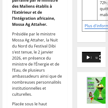
parrainé par le ministre
72h
des Maliens établis à
quitt
l’Extérieur et de
mali
l’Intégration africaine,
Mossa Ag Attaher.
Plus d'infor
Présidée par le ministre
Mossa Ag Attaher, la Nuit
du Nord du Festival Dibi
s’est tenue, le 2 janvier
Lecteur
2026, en présence du
00:00
58:18
vidéo
ministre de l’Énergie et de
l’Eau, de plusieurs
ambassadeurs ainsi que de
nombreuses personnalités
institutionnelles et
culturelles.
Placée sous le haut