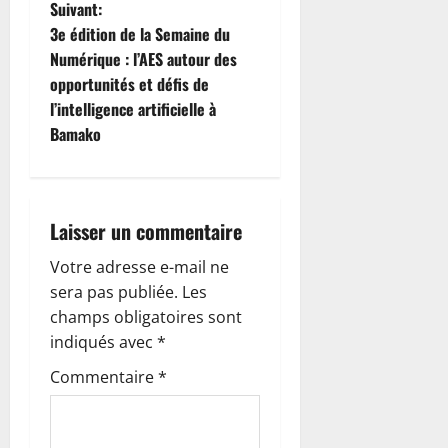
i
Suivant:
3e édition de la Semaine du
g
Numérique : l’AES autour des
opportunités et défis de
a
l’intelligence artificielle à
t
Bamako
i
o
Laisser un commentaire
n
Votre adresse e-mail ne
sera pas publiée.
Les
d
champs obligatoires sont
’
indiqués avec
*
Commentaire
*
a
r