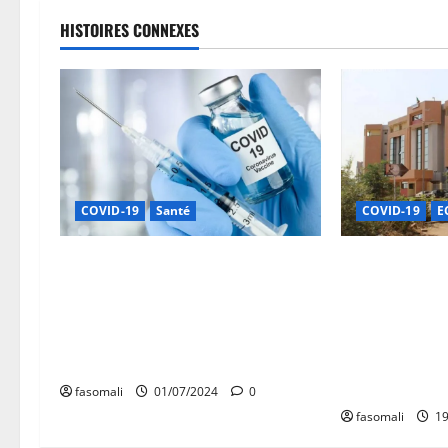
HISTOIRES CONNEXES
COVID-19
Santé
COVID-19
E
Maladie à coronavirus : le Ministre
GESTION DU P
de la Santé et du Développement
D’INTERVENTI
Social invite les pèlerins de retour
COVID-19 : Plu
du Hadj à se faire dépister au
de FCFA d’irré
centre de santé le plus proche
décelées par 
19
fasomali
01/07/2024
0
fasomali
19