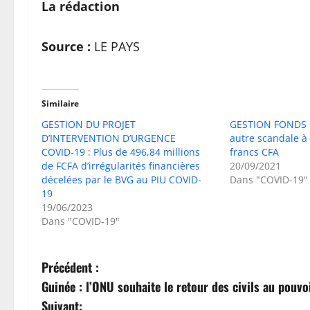
La rédaction
Source :
LE PAYS
Similaire
GESTION DU PROJET
GESTION FONDS C
D’INTERVENTION D’URGENCE
autre scandale à 
COVID-19 : Plus de 496,84 millions
francs CFA
de FCFA d’irrégularités financières
20/09/2021
décelées par le BVG au PIU COVID-
Dans "COVID-19"
19
19/06/2023
Dans "COVID-19"
N
Précédent :
Guinée : l’ONU souhaite le retour des civils au pouvo
a
Suivant: