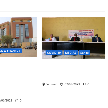
CO & FINANCE
COVID-19
MEDIAS
Santé
ROJET
Campagne 2023 de la vaccination
ON D’URGENCE
anti-Covid-19 : la première phase
s de 496,84 millions
officiellement lancée
gularités financières
fasomali
07/03/2023
0
le BVG au PIU COVID-
/06/2023
0