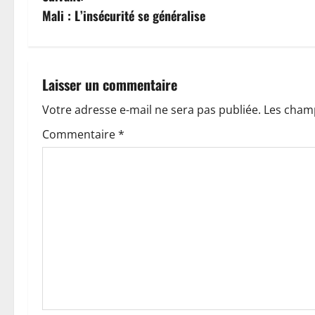
v
Mali : L’insécurité se généralise
i
g
Laisser un commentaire
a
Votre adresse e-mail ne sera pas publiée.
Les champ
t
Commentaire
*
i
o
n
d
’
a