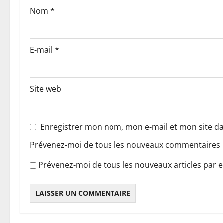
Nom
*
r
t
E-mail
*
i
c
Site web
l
e
Enregistrer mon nom, mon e-mail et mon site d
Prévenez-moi de tous les nouveaux commentaires p
Prévenez-moi de tous les nouveaux articles par e