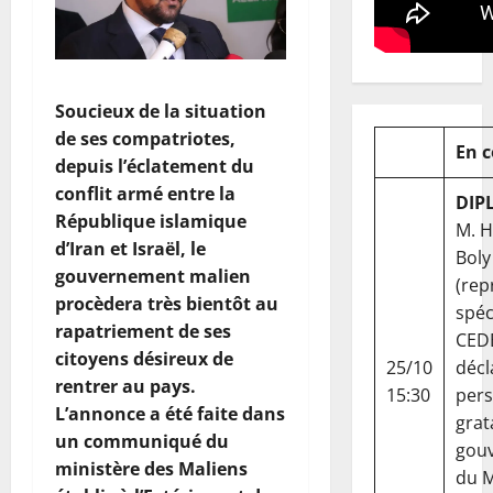
Soucieux de la situation
de ses compatriotes,
En 
depuis l’éclatement du
conflit armé entre la
DIP
République islamique
M. 
d’Iran et Israël, le
Boly
gouvernement malien
(rep
procèdera très bientôt au
spéc
rapatriement de ses
CED
citoyens désireux de
25/10
décl
rentrer au pays.
15:30
per
L’annonce a été faite dans
grat
un communiqué du
gou
ministère des Maliens
du Ma