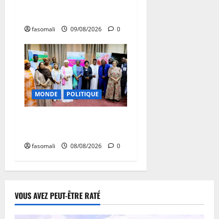
Algérie-Mali : Abdoulaye
Maïga invité à Alger
fasomali
09/08/2026
0
MONDE
POLITIQUE
Forum de Ouagadougou : Le
Mali y sera représenté
fasomali
08/08/2026
0
VOUS AVEZ PEUT-ÊTRE RATÉ