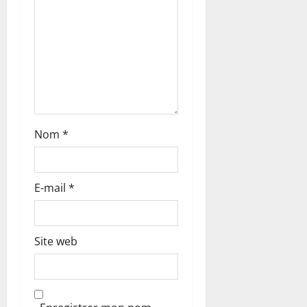
r
t
i
c
l
Nom
*
e
E-mail
*
Site web