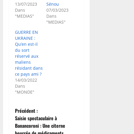
13/07/2023
Sénou
Dans
07/03/2023
"MEDIAS"
Dans
"MEDIAS"
GUERRE EN
UKRAINE :
Qu’en est-il
du sort
réservé aux
maliens
résidant dans
ce pays ami ?
14/03/2022
Dans
"MONDE"
N
Précédent :
Saisie spectaculaire à
a
Banancoroni : Une citerne
bourrée de médicaments