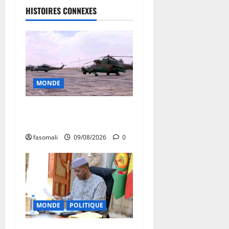
HISTOIRES CONNEXES
MONDE
Sahel : Alger aux chevets de
Niamey avec 4 hélicoptères
fasomali
09/08/2026
0
MONDE
POLITIQUE