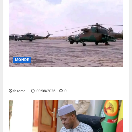
MONDE
Sahel : Alger aux chevets de Niamey avec 4
hélicoptères
fasomali
09/08/2026
0