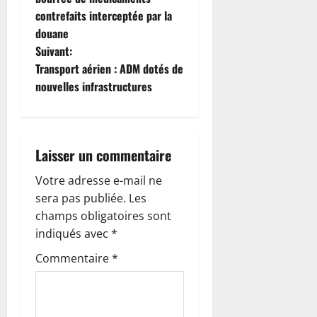
v
contrefaits interceptée par la
i
douane
Suivant:
g
Transport aérien : ADM dotés de
nouvelles infrastructures
a
t
i
Laisser un commentaire
o
Votre adresse e-mail ne
sera pas publiée.
Les
n
champs obligatoires sont
indiqués avec
*
d
Commentaire
*
’
a