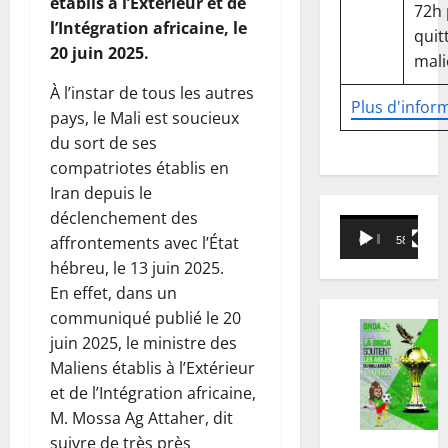
établis à l’Extérieur et de
72h
l’Intégration africaine, le
quitt
20 juin 2025.
mali
À l’instar de tous les autres
Plus d'infor
pays, le Mali est soucieux
du sort de ses
compatriotes établis en
Iran depuis le
déclenchement des
Lecteur
affrontements avec l’État
00:00
58:18
vidéo
hébreu, le 13 juin 2025.
En effet, dans un
communiqué publié le 20
juin 2025, le ministre des
Maliens établis à l’Extérieur
et de l’Intégration africaine,
M. Mossa Ag Attaher, dit
suivre de très près