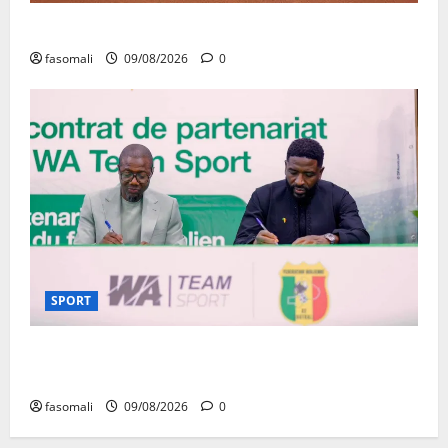
Dougoukoloko : Les FAMa frappent quatre zones
fasomali
09/08/2026
0
SPORT
Aigles/Equipementier : WA Team Sport entre dans
l’histoire du football malien
fasomali
09/08/2026
0