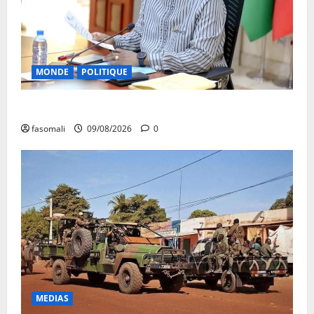
MONDE
POLITIQUE
Algérie-Mali : Abdoulaye Maïga invité à Alger
fasomali
09/08/2026
0
MEDIAS