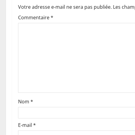
a
Votre adresse e-mail ne sera pas publiée.
Les champ
t
Commentaire
*
i
o
n
d
’
a
Nom
*
r
t
E-mail
*
i