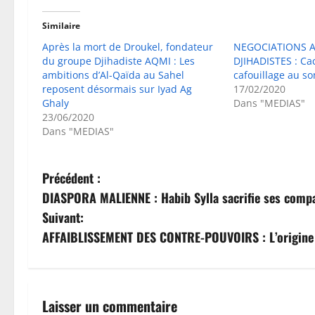
Similaire
Après la mort de Droukel, fondateur
NEGOCIATIONS A
du groupe Djihadiste AQMI : Les
DJIHADISTES : Ca
ambitions d’Al-Qaïda au Sahel
cafouillage au so
reposent désormais sur Iyad Ag
17/02/2020
Ghaly
Dans "MEDIAS"
23/06/2020
Dans "MEDIAS"
N
Précédent :
DIASPORA MALIENNE : Habib Sylla sacrifie ses compatr
a
Suivant:
v
AFFAIBLISSEMENT DES CONTRE-POUVOIRS : L’origine de
i
g
Laisser un commentaire