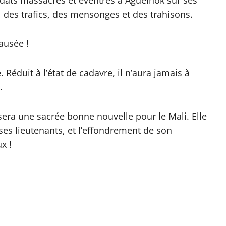
oldats massacrés et éventrés à Aguelhok sur ses
, des trafics, des mensonges et des trahisons.
nausée !
Réduit à l’état de cadavre, il n’aura jamais à
.
 sera une sacrée bonne nouvelle pour le Mali. Elle
es lieutenants, et l’effondrement de son
x !