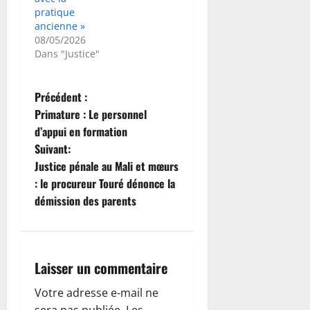
pratique
ancienne »
08/05/2026
Dans "Justice"
N
Précédent :
Primature : Le personnel
a
d’appui en formation
Suivant:
v
Justice pénale au Mali et mœurs
i
: le procureur Touré dénonce la
démission des parents
g
a
Laisser un commentaire
t
Votre adresse e-mail ne
i
sera pas publiée.
Les