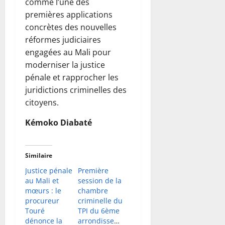
comme l’une des
premières applications
concrètes des nouvelles
réformes judiciaires
engagées au Mali pour
moderniser la justice
pénale et rapprocher les
juridictions criminelles des
citoyens.
Kémoko Diabaté
Similaire
Justice pénale
Première
au Mali et
session de la
mœurs : le
chambre
procureur
criminelle du
Touré
TPI du 6ème
dénonce la
arrondissement :