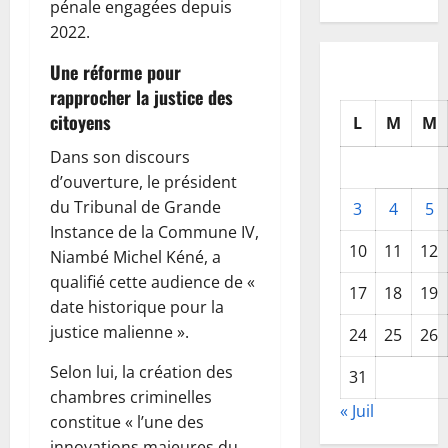
pénale engagées depuis
2022.
Une réforme pour
rapprocher la justice des
citoyens
L
M
M
Dans son discours
d’ouverture, le président
du Tribunal de Grande
3
4
5
Instance de la Commune IV,
10
11
12
Niambé Michel Kéné, a
qualifié cette audience de «
17
18
19
date historique pour la
justice malienne ».
24
25
26
Selon lui, la création des
31
chambres criminelles
« Juil
constitue « l’une des
innovations majeures du