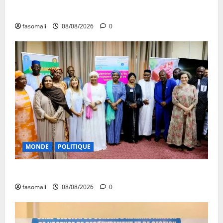
Danbé Bulon : La voix des ancêtres
fasomali
08/08/2026
0
MONDE
POLITIQUE
Forum de Ouagadougou : Le Mali y sera représenté
fasomali
08/08/2026
0