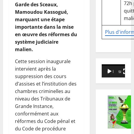
72h
Garde des Sceaux,
quitt
Mamoudou Kassogué,
mali
marquant une étape
importante dans la mise
Plus d'infor
en œuvre des réformes du
système judiciaire
malien.
Cette session inaugurale
Lecteur
intervient après la
00:00
58:18
vidéo
suppression des cours
d’assises et l’institution des
chambres criminelles au
niveau des Tribunaux de
Grande Instance,
conformément aux
réformes du Code pénal et
du Code de procédure