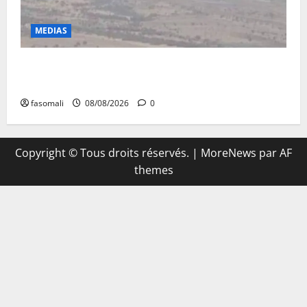
MEDIAS
Terrorisme : les FAMa enchaînent les frappes à
Boulkessi, Kidal et Tessalit
fasomali
08/08/2026
0
Copyright © Tous droits réservés.
|
MoreNews
par AF
themes