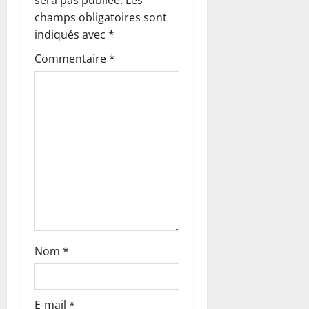
o
champs obligatoires sont
indiqués avec
*
n
Commentaire
*
d
’
a
r
t
i
c
Nom
*
l
E-mail
*