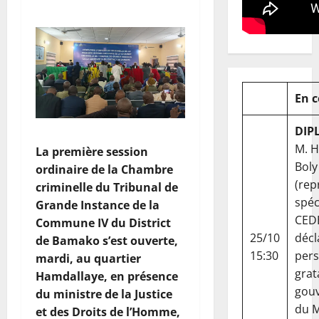
En 
DIP
M. 
La première session
Boly
ordinaire de la Chambre
(rep
criminelle du Tribunal de
spéc
Grande Instance de la
CED
Commune IV du District
25/10
décl
de Bamako s’est ouverte,
15:30
per
mardi, au quartier
grat
Hamdallaye, en présence
gou
du ministre de la Justice
du Ma
et des Droits de l’Homme,