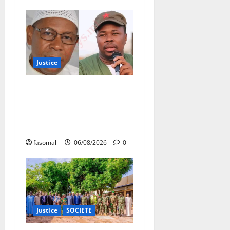
Justice
Justice : Ben le Cerveau
condamné à cinq ans de
prison, Chahana Takiou
écope de douze mois
fasomali
06/08/2026
0
Justice
SOCIETE