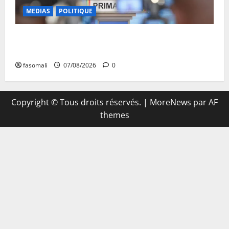
MEDIAS
POLITIQUE
Mali : Le bilan de cinq années de Transition sous le
signe de la « refondation »
fasomali
07/08/2026
0
Copyright © Tous droits réservés.
|
MoreNews
par AF
themes