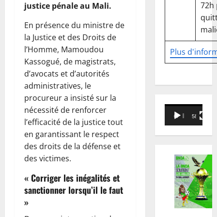
72h
justice pénale au Mali.
quitt
En présence du ministre de
mali
la Justice et des Droits de
l’Homme, Mamoudou
Plus d'infor
Kassogué, de magistrats,
d’avocats et d’autorités
administratives, le
procureur a insisté sur la
Lecteur
nécessité de renforcer
00:00
58:18
vidéo
l’efficacité de la justice tout
en garantissant le respect
des droits de la défense et
des victimes.
« Corriger les inégalités et
sanctionner lorsqu’il le faut
»