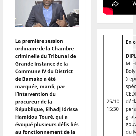
La première session
En 
ordinaire de la Chambre
DIP
criminelle du Tribunal de
M. 
Grande Instance de la
Boly
Commune IV du District
(rep
de Bamako a été
spéc
marquée, mardi, par
CED
l’intervention du
25/10
décl
procureur de la
15:30
per
République, Elhadj Idrissa
grat
Hamidou Touré, qui a
gou
évoqué plusieurs défis liés
du Ma
au fonctionnement de la