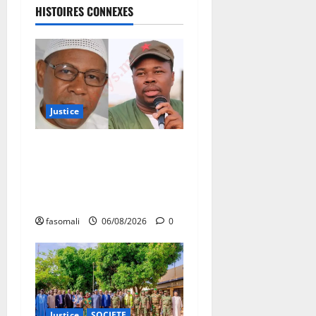
HISTOIRES CONNEXES
Justice
Justice : Ben le Cerveau
condamné à cinq ans de
prison, Chahana Takiou
écope de douze mois
fasomali
06/08/2026
0
Justice
SOCIETE