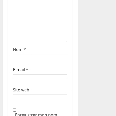
r
t
i
c
l
Nom
*
e
E-mail
*
Site web
Enregistrer mon nom,