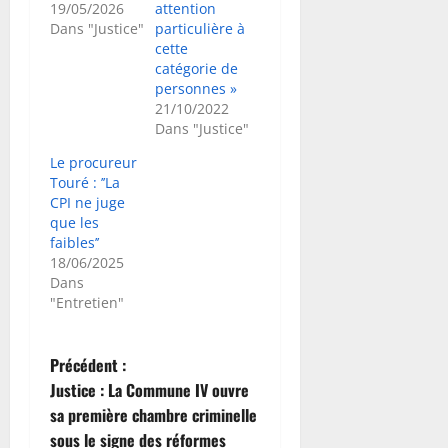
19/05/2026
attention
Dans "Justice"
particulière à
cette
catégorie de
personnes »
21/10/2022
Dans "Justice"
Le procureur
Touré : ’’La
CPI ne juge
que les
faibles’’
18/06/2025
Dans
"Entretien"
N
Précédent :
Justice : La Commune IV ouvre
a
sa première chambre criminelle
sous le signe des réformes