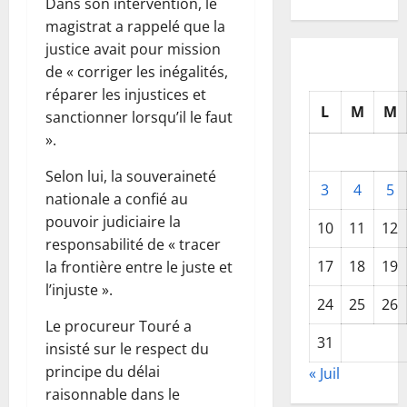
Dans son intervention, le
magistrat a rappelé que la
justice avait pour mission
de « corriger les inégalités,
réparer les injustices et
L
M
M
sanctionner lorsqu’il le faut
».
Selon lui, la souveraineté
3
4
5
nationale a confié au
pouvoir judiciaire la
10
11
12
responsabilité de « tracer
17
18
19
la frontière entre le juste et
l’injuste ».
24
25
26
Le procureur Touré a
31
insisté sur le respect du
principe du délai
« Juil
raisonnable dans le