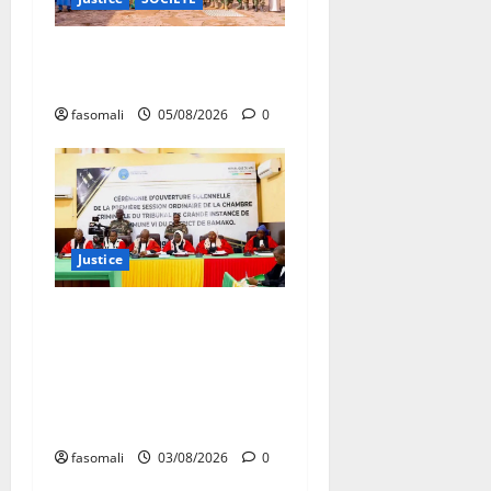
Bollé : Appui aux mineurs
détenus
fasomali
05/08/2026
0
Justice
Première session de la
chambre criminelle du TPI
du 6ème arrondissement :
cinq affaires inscrites au
rôle
fasomali
03/08/2026
0