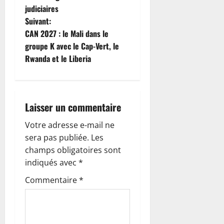
v
judiciaires
i
Suivant:
CAN 2027 : le Mali dans le
g
groupe K avec le Cap-Vert, le
Rwanda et le Liberia
a
t
i
Laisser un commentaire
o
Votre adresse e-mail ne
sera pas publiée.
Les
n
champs obligatoires sont
indiqués avec
*
d
Commentaire
*
’
a