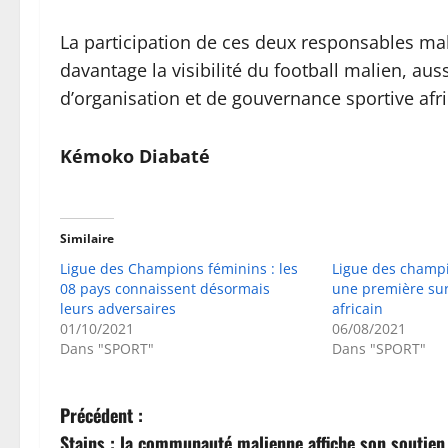
La participation de ces deux responsables mal
davantage la visibilité du football malien, aus
d’organisation et de gouvernance sportive afri
Kémoko Diabaté
Similaire
Ligue des Champions féminins : les
Ligue des champi
08 pays connaissent désormais
une première sur
leurs adversaires
africain
01/10/2021
06/08/2021
Dans "SPORT"
Dans "SPORT"
N
Précédent :
Stains : la communauté malienne affiche son soutien