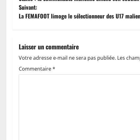
a
Suivant:
v
La FEMAFOOT limoge le sélectionneur des U17 malie
i
g
Laisser un commentaire
a
Votre adresse e-mail ne sera pas publiée.
Les champ
t
Commentaire
*
i
o
n
d
’