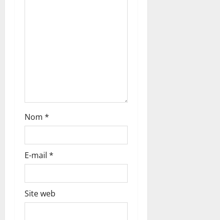
a
r
t
i
c
l
Nom
*
e
E-mail
*
Site web