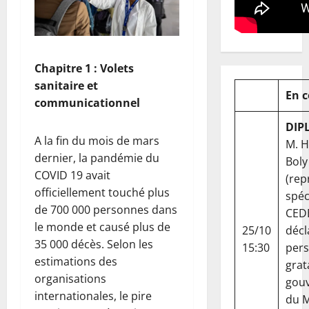
Chapitre 1 : Volets
sanitaire et
En 
communicationnel
DIP
A la fin du mois de mars
M. 
dernier, la pandémie du
Boly
COVID 19 avait
(rep
officiellement touché plus
spéc
de 700 000 personnes dans
CED
le monde et causé plus de
25/10
décl
35 000 décès. Selon les
15:30
per
estimations des
grat
organisations
gou
internationales, le pire
du Ma