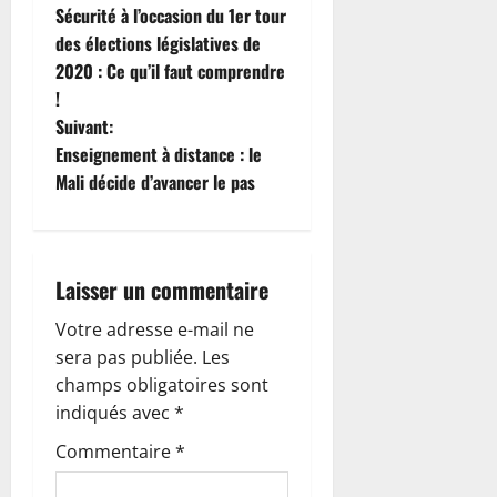
Sécurité à l’occasion du 1er tour
v
des élections législatives de
i
2020 : Ce qu’il faut comprendre
!
g
Suivant:
Enseignement à distance : le
a
Mali décide d’avancer le pas
t
i
Laisser un commentaire
o
Votre adresse e-mail ne
n
sera pas publiée.
Les
champs obligatoires sont
d
indiqués avec
*
’
Commentaire
*