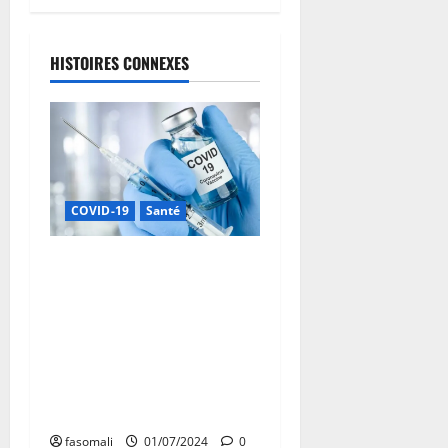
HISTOIRES CONNEXES
COVID-19
Santé
Maladie à coronavirus : le
Ministre de la Santé et du
Développement Social invite
les pèlerins de retour du
Hadj à se faire dépister au
centre de santé le plus
proche
fasomali
01/07/2024
0