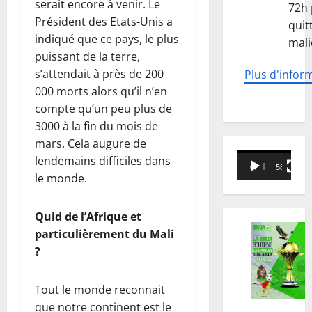
serait encore à venir. Le
72h
Président des Etats-Unis a
quitt
indiqué que ce pays, le plus
mali
puissant de la terre,
s’attendait à près de 200
Plus d'infor
000 morts alors qu’il n’en
compte qu’un peu plus de
3000 à la fin du mois de
mars. Cela augure de
Lecteur
lendemains difficiles dans
00:00
58:18
vidéo
le monde.
Quid de l’Afrique et
particulièrement du Mali
?
Tout le monde reconnait
que notre continent est le