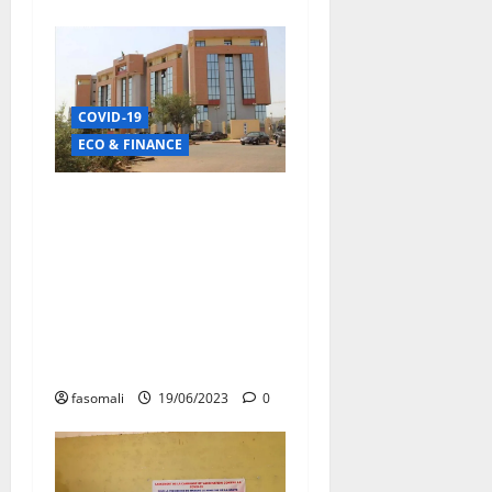
COVID-19
ECO & FINANCE
GESTION DU PROJET
D’INTERVENTION D’URGENCE
COVID-19 : Plus de 496,84
millions de FCFA
d’irrégularités financières
décelées par le BVG au PIU
COVID-19
fasomali
19/06/2023
0