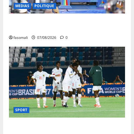
MEDIAS
POLITIQUE
Mali : après cinq ans de Transition, place au
développement
fasomali
07/08/2026
0
SPORT
CAN féminine Maroc 2026 : les Aigles Dames
quittent la compétition