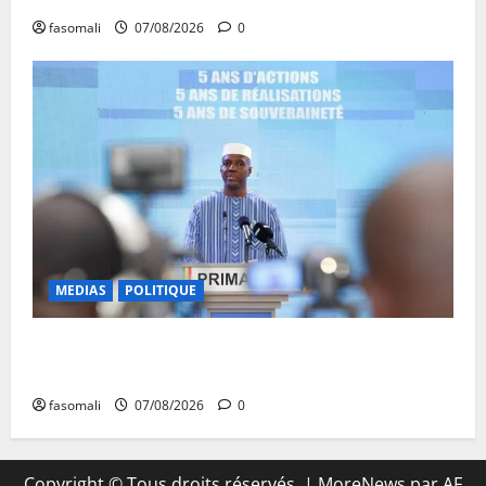
fasomali
07/08/2026
0
MEDIAS
POLITIQUE
Mali : Le bilan de cinq années de Transition sous le
signe de la « refondation »
fasomali
07/08/2026
0
Copyright © Tous droits réservés.
|
MoreNews
par AF