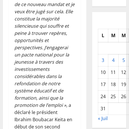
de ce nouveau mandat et je
veux être jugé sur cela. Elle
constitue la majorité
silencieuse qui souffre et
peine à trouver repères,
L
M
M
opportunités et
perspectives. J’engagerai
un pacte national pour la
3
4
5
jeunesse à travers des
investissements
10
11
12
considérables dans la
refondation de notre
17
18
19
système éducatif et de
24
25
26
formation, ainsi que la
promotion de l’emploi »,
a
31
déclaré le président
« Juil
Ibrahim Boubacar Keita en
début de son second