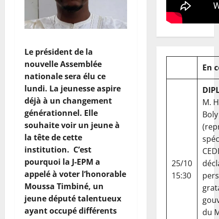
Le président de la
nouvelle Assemblée
En 
nationale sera élu ce
lundi. La jeunesse aspire
DIP
déjà à un changement
M. 
générationnel. Elle
Boly
souhaite voir un jeune à
(rep
la tête de cette
spéc
institution. C’est
CED
pourquoi la J-EPM a
25/10
décl
appelé à voter l’honorable
15:30
per
Moussa Timbiné, un
grat
jeune député talentueux
gou
ayant occupé différents
du Ma