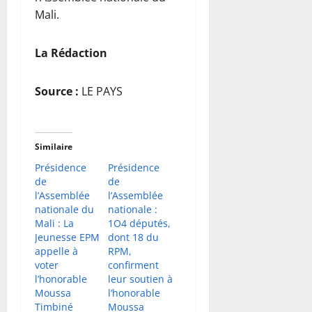
Mali.
La Rédaction
Source :
LE PAYS
Similaire
Présidence
Présidence
de
de
l’Assemblée
l’Assemblée
nationale du
nationale :
Mali : La
1O4 députés,
Jeunesse EPM
dont 18 du
appelle à
RPM,
voter
confirment
l’honorable
leur soutien à
Moussa
l’honorable
Timbiné
Moussa