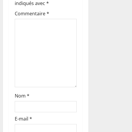
indiqués avec
*
n
Commentaire
*
d
’
a
r
t
i
c
Nom
*
l
E-mail
*
e