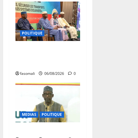
POLITIQUE
Primature : Un dialogue
pour débloquer le
commerce extérieur malien
fasomali
06/08/2026
0
MEDIAS
POLITIQUE
Diplomatie : calme précaire