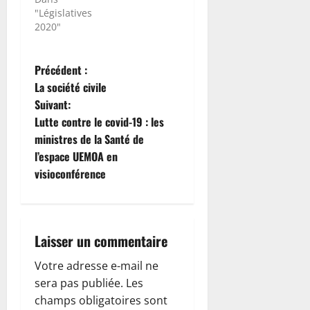
"Législatives
2020"
N
Précédent :
La société civile
a
Suivant:
Lutte contre le covid-19 : les
v
ministres de la Santé de
i
l’espace UEMOA en
visioconférence
g
a
Laisser un commentaire
t
Votre adresse e-mail ne
i
sera pas publiée.
Les
o
champs obligatoires sont