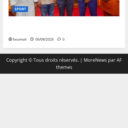
SPORT
FEMAFOOT : l’Ambassadeur du Royaume-Uni explore
des pistes de coopération
fasomali
06/08/2026
0
Copyright © Tous droits réservés.
|
MoreNews
par AF
themes