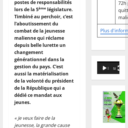
postes de responsabilités
72h
ème
lors de la 5
législature.
quitt
Timbiné au perchoir, c’est
mali
l’aboutissement du
Plus d'infor
combat de la jeunesse
malienne qui réclame
depuis belle lurette un
changement
générationnel dans la
Lecteur
gestion du pays. C’est
00:00
58:18
vidéo
aussi la matérialisation
de la volonté du président
de la République qui a
dédié ce mandat aux
jeunes.
« Je veux faire de la
jeunesse, la grande cause