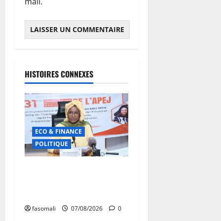
mail.
HISTOIRES CONNEXES
ECO & FINANCE
POLITIQUE
31ᵉ CA de l’APEJ :
Renforcement des actions
en faveur des jeunes
fasomali
07/08/2026
0