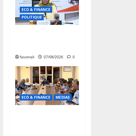
ECO & FINANCE
POLITIQUE
31ᵉ CA de l’APEJ :
Renforcement des actions
en faveur des jeunes
fasomali
07/08/2026
0
ECO & FINANCE
MEDIAS
Hydrocarbures : plus de
32,5 millions de litres
réceptionnés à Bamako en
une semaine