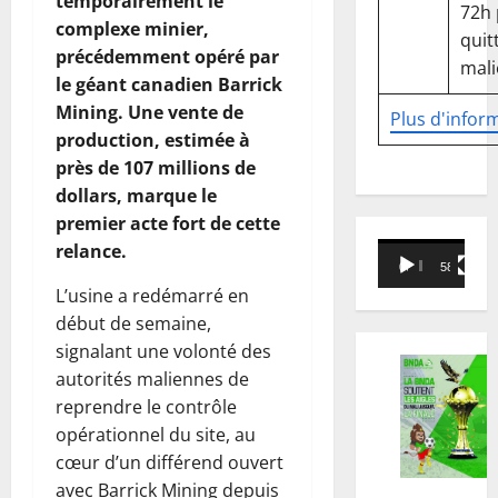
temporairement le
72h
complexe minier,
quitt
précédemment opéré par
mali
le géant canadien Barrick
Mining. Une vente de
Plus d'infor
production, estimée à
près de 107 millions de
dollars, marque le
premier acte fort de cette
relance.
Lecteur
00:00
58:18
vidéo
L’usine a redémarré en
début de semaine,
signalant une volonté des
autorités maliennes de
reprendre le contrôle
opérationnel du site, au
cœur d’un différend ouvert
avec Barrick Mining depuis