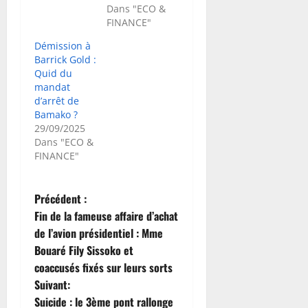
Dans "ECO &
FINANCE"
Démission à
Barrick Gold :
Quid du
mandat
d’arrêt de
Bamako ?
29/09/2025
Dans "ECO &
FINANCE"
N
Précédent :
Fin de la fameuse affaire d’achat
a
de l’avion présidentiel : Mme
Bouaré Fily Sissoko et
v
coaccusés fixés sur leurs sorts
i
Suivant:
Suicide : le 3ème pont rallonge