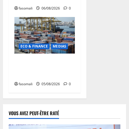
fasomali
06/08/2026
0
ECO & FINANCE
MEDIAS
Chaîne d’approvisionnement
menacée : Le CMC tire la
sonnette d’alarme
fasomali
05/08/2026
0
VOUS AVEZ PEUT-ÊTRE RATÉ