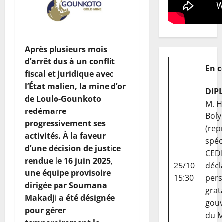
Après plusieurs mois
d’arrêt dus à un conflit
En 
fiscal et juridique avec
l’État malien, la mine d’or
DIP
de Loulo-Gounkoto
M. 
redémarre
Boly
progressivement ses
(rep
activités. À la faveur
spéc
d’une décision de justice
CED
rendue le 16 juin 2025,
25/10
décl
une équipe provisoire
15:30
per
dirigée par Soumana
grat
Makadji a été désignée
gou
pour gérer
du Ma