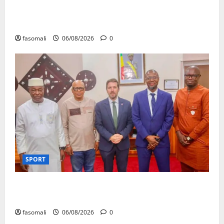
Hydrocarbures : plus de 32,5 millions de litres
réceptionnés à Bamako en une semaine
fasomali
06/08/2026
0
SPORT
FEMAFOOT : l’Ambassadeur du Royaume-Uni explore
des pistes de coopération
fasomali
06/08/2026
0