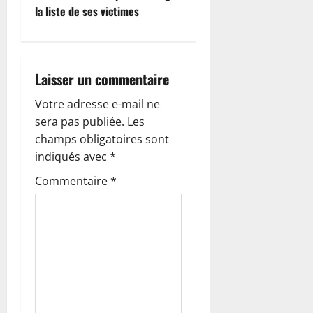
g
la liste de ses victimes
a
t
Laisser un commentaire
i
Votre adresse e-mail ne
o
sera pas publiée.
Les
champs obligatoires sont
n
indiqués avec
*
d
Commentaire
*
’
a
r
t