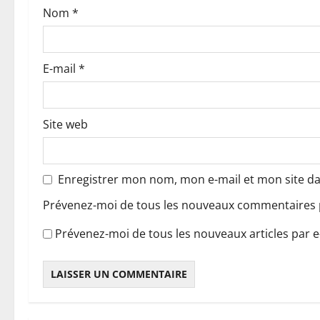
Nom
*
r
t
E-mail
*
i
c
Site web
l
e
Enregistrer mon nom, mon e-mail et mon site d
Prévenez-moi de tous les nouveaux commentaires p
Prévenez-moi de tous les nouveaux articles par e