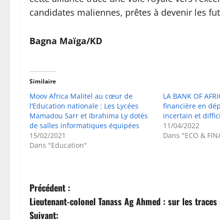
candidates maliennes, prêtes à devenir les fu
‎Bagna Maïga/KD
Similaire
Moov Africa Malitel au cœur de
LA BANK OF AFRI
l’Education nationale : Les Lycées
financière en dép
Mamadou Sarr et Ibrahima Ly dotés
incertain et diffic
de salles informatiques équipées
11/04/2022
15/02/2021
Dans "ECO & FIN
Dans "Education"
N
Précédent :
Lieutenant-colonel Tanass Ag Ahmed : sur les traces
a
Suivant: