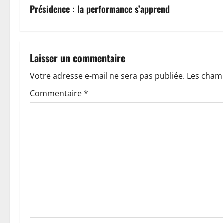
v
Présidence : la performance s’apprend
i
g
Laisser un commentaire
a
Votre adresse e-mail ne sera pas publiée.
Les champ
t
Commentaire
*
i
o
n
d
’
a