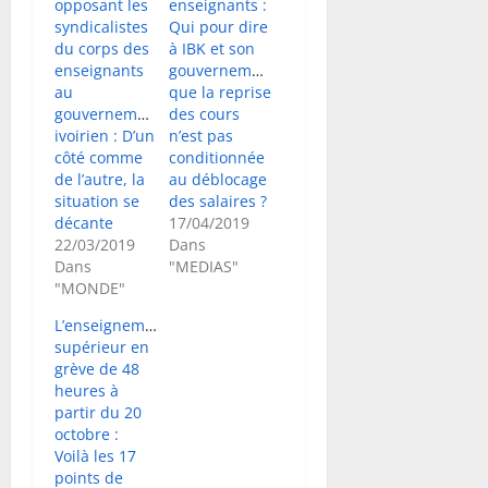
opposant les
enseignants :
syndicalistes
Qui pour dire
du corps des
à IBK et son
enseignants
gouvernement
au
que la reprise
gouvernement
des cours
ivoirien : D’un
n’est pas
côté comme
conditionnée
de l’autre, la
au déblocage
situation se
des salaires ?
décante
17/04/2019
22/03/2019
Dans
Dans
"MEDIAS"
"MONDE"
L’enseignement
supérieur en
grève de 48
heures à
partir du 20
octobre :
Voilà les 17
points de