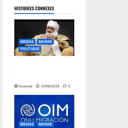
HISTOIRES CONNEXES
MEDIAS
MONDE
POLITIQUE
Niamey : Le Mali exporte
son modèle de mobilisation
de la diaspora
fasomali
03/08/2026
0
MEDIAS
MONDE