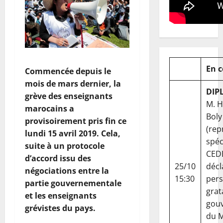
En 
Commencée depuis le
mois de mars dernier, la
DIP
grève des enseignants
M. 
marocains a
Boly
provisoirement pris fin ce
(rep
lundi 15 avril 2019. Cela,
spéc
suite à un protocole
CED
d’accord issu des
25/10
décl
négociations entre la
15:30
per
partie gouvernementale
grat
et les enseignants
gou
grévistes du pays.
du Ma