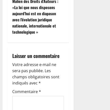
Malien des Droits d’Auteurs :
a
«La loi que nous disposons
t
aujourd’hui est en diapason
avec l’évolution juridique
i
nationale, internationale et
technologique »
o
n
d
Laisser un commentaire
’
Votre adresse e-mail ne
sera pas publiée.
Les
a
champs obligatoires sont
indiqués avec
*
r
Commentaire
*
t
i