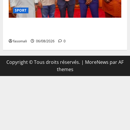
SPORT
FEMAFOOT : l’Ambassadeur du Royaume-Uni explore
des pistes de coopération
fasomali
06/08/2026
0
Copyright © Tous droits réservés.
|
MoreNews
par AF
themes