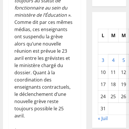
toujours au statut de
fonctionnaire au sein du
ministère de l’Éducation »
.
Comme dit par ces mêmes
médias, ces enseignants
L
M
M
ont suspendu la grève
alors qu’une nouvelle
réunion est prévue le 23
avril entre les grévistes et
3
4
5
le ministère chargé du
10
11
12
dossier. Quant à la
coordination des
17
18
19
enseignants contractuels,
le déclenchement d’une
24
25
26
nouvelle grève reste
31
toujours possible le 25
avril.
« Juil