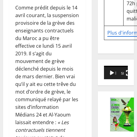
72h
Comme prédit depuis le 14
quitt
avril courant, la suspension
mali
provisoire de la grève des
enseignants contractuels
Plus d'infor
du Maroc a pu être
effective ce lundi 15 avril
2019. Il s’agit du
mouvement de grève
déclenché depuis le mois
Lecteur
00:00
58:18
de mars dernier. Bien vrai
vidéo
qu’il y ait eu cette trêve du
mot d’ordre de grève, le
communiqué relayé par les
sites d’information
Médians 24 et Al-Yaoum
laissait entendre :
« Les
contractuels tiennent