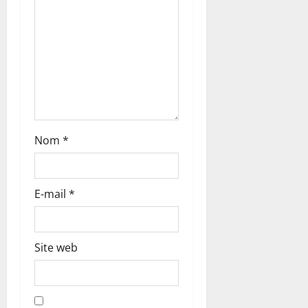
c
l
e
Nom
*
E-mail
*
Site web