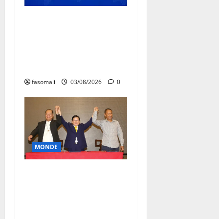
Traite des personnes : l’OIM
alerte sur l’essor des
arnaques en ligne en
Afrique de l’Ouest et du
Centre
fasomali
03/08/2026
0
MONDE
Affaire Lee Man-hee en
Corée du Sud : un artisan de
la paix à l’épreuve de la
justice