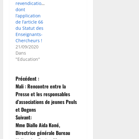
revendications
dont
l’application
de l’article 66
du Statut des
Enseignants-
Chercheurs !
21/09/2020
Dans
"Education"
N
Précédent :
Mali : Rencontre entre la
a
Presse et les responsables
d’associations de jeunes Peuls
v
et Dogons
i
Suivant:
Mme Diallo Aida Koné,
g
Directrice générale Bureau