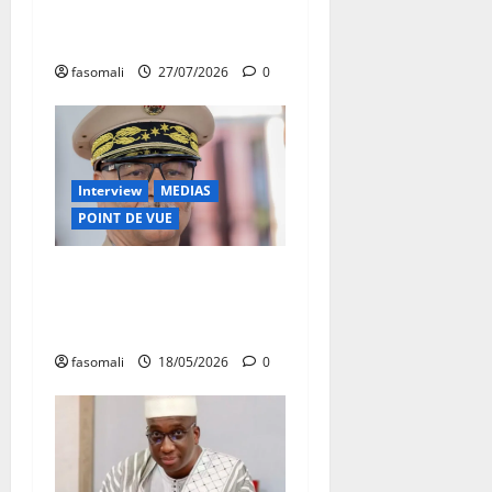
Mali : Cheicknè Diarra nous
raconte son cauchemar
fasomali
27/07/2026
0
Interview
MEDIAS
POINT DE VUE
Général Gamou, Gouverneur
de Kidal : « Les terroristes
n’ont aucun avenir au Mali »
fasomali
18/05/2026
0