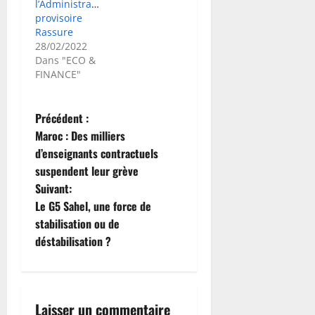
l’Administration
provisoire
Rassure
28/02/2022
Dans "ECO &
FINANCE"
N
Précédent :
Maroc : Des milliers
a
d’enseignants contractuels
suspendent leur grève
v
Suivant:
i
Le G5 Sahel, une force de
stabilisation ou de
g
déstabilisation ?
a
t
Laisser un commentaire