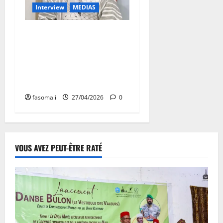
Interview
MEDIAS
Salif Sanogo, président de la
commission d’organisation
du FOPAME : « Nous plaçons
de grandes attentes en ce
forum… »
fasomali
27/04/2026
0
VOUS AVEZ PEUT-ÊTRE RATÉ