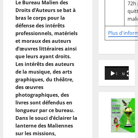
Le Bureau Malien des
72h
Droits d’Auteurs se bat à
quitt
bras le corps pour la
mali
défense des intérêts
Plus d'infor
professionnels, matériels
et moraux des auteurs
d’œuvres littéraires ainsi
que leurs ayant droits.
Les intérêts des auteurs
Lecteur
de la musique, des arts
00:00
58:18
vidéo
graphiques, du théâtre,
des œuvres
photographiques, des
livres sont défendus en
longueur par ce bureau.
Dans le souci d’éclairer la
lanterne des Maliennes
sur les missions,