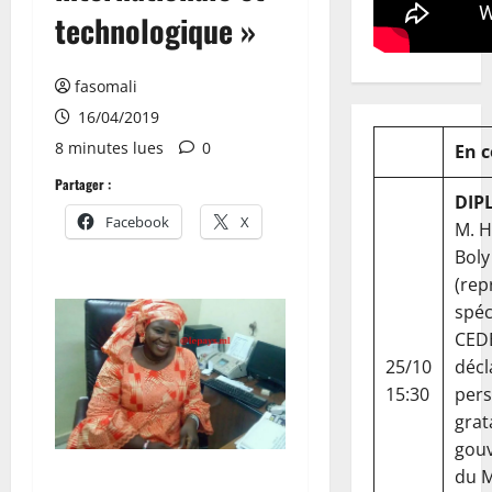
technologique »
fasomali
16/04/2019
8 minutes lues
0
En 
Partager :
DIP
Facebook
X
M. 
Boly
(rep
spéc
CED
25/10
décl
15:30
per
grat
gou
du Ma