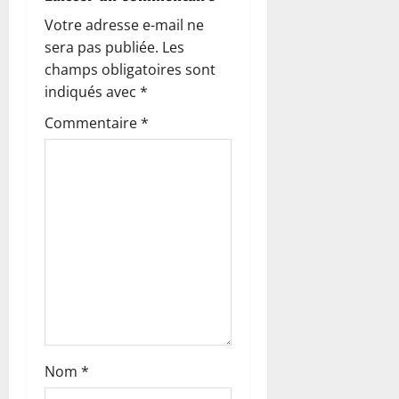
i
Votre adresse e-mail ne
o
sera pas publiée.
Les
champs obligatoires sont
n
indiqués avec
*
d
Commentaire
*
’
a
r
t
i
c
Nom
*
l