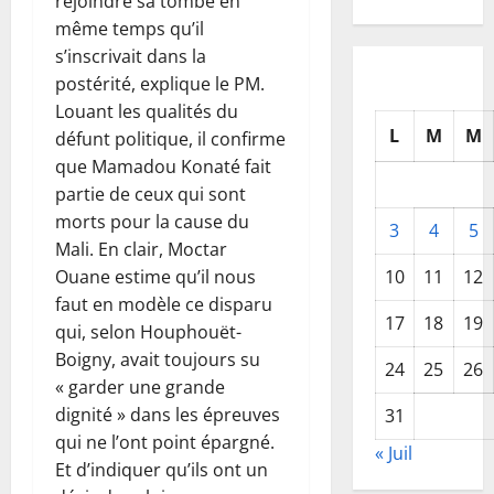
rejoindre sa tombe en
même temps qu’il
s’inscrivait dans la
postérité, explique le PM.
Louant les qualités du
L
M
M
défunt politique, il confirme
que Mamadou Konaté fait
partie de ceux qui sont
morts pour la cause du
3
4
5
Mali. En clair, Moctar
10
11
12
Ouane estime qu’il nous
faut en modèle ce disparu
17
18
19
qui, selon Houphouët-
Boigny, avait toujours su
24
25
26
« garder une grande
dignité » dans les épreuves
31
qui ne l’ont point épargné.
« Juil
Et d’indiquer qu’ils ont un