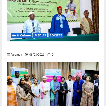
Art & Culture
MEDIAS
SOCIETE
Danbé Bulon : La voix des ancêtres
fasomali
08/08/2026
0