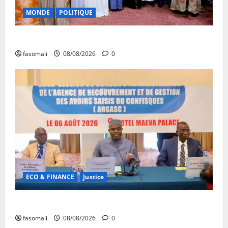
MONDE
POLITIQUE
Forum de Ouagadougou : Le Mali y sera représenté
fasomali
08/08/2026
0
ECO & FINANCE
Justice
Avoirs saisis : l’ARGASC tient sa 3e session
fasomali
08/08/2026
0