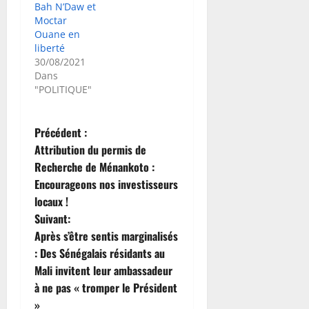
Bah N’Daw et
Moctar
Ouane en
liberté
30/08/2021
Dans
"POLITIQUE"
N
Précédent :
Attribution du permis de
a
Recherche de Ménankoto :
Encourageons nos investisseurs
v
locaux !
i
Suivant:
Après s’être sentis marginalisés
g
: Des Sénégalais résidants au
Mali invitent leur ambassadeur
a
à ne pas « tromper le Président
»