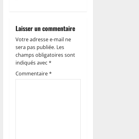
t
i
o
Laisser un commentaire
n
Votre adresse e-mail ne
sera pas publiée.
Les
d
champs obligatoires sont
’
indiqués avec
*
Commentaire
*
a
r
t
i
c