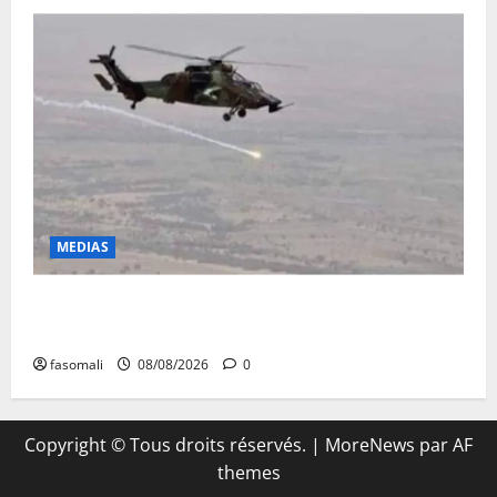
MEDIAS
Terrorisme : les FAMa enchaînent les frappes à
Boulkessi, Kidal et Tessalit
fasomali
08/08/2026
0
Copyright © Tous droits réservés.
|
MoreNews
par AF
themes