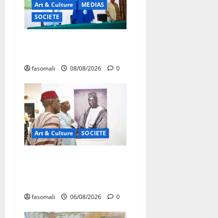
Art & Culture
MEDIAS
SOCIETE
Danbé Bulon : La voix des
ancêtres
fasomali
08/08/2026
0
Art & Culture
SOCIETE
Musée national du Mali :
TƐGƐNƆ au service de la
valorisation du patrimoine
fasomali
06/08/2026
0