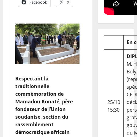
Facebook
X
En 
DIP
M. 
Boly
Respectant la
(rep
traditionnelle
spéc
commémoration de
CED
Mamadou Konaté, père
25/10
décl
fondateur de l’Union
15:30
per
soudanise, section du
grat
rassemblement
gou
démocratique africain
du Ma