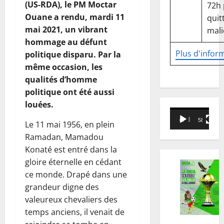
(US-RDA), le PM Moctar
72h
Ouane a rendu, mardi 11
quitt
mai 2021, un vibrant
mali
hommage au défunt
Plus d'infor
politique disparu. Par la
même occasion, les
qualités d’homme
politique ont été aussi
louées.
Lecteur
00:00
58:18
Le 11 mai 1956, en plein
vidéo
Ramadan, Mamadou
Konaté est entré dans la
gloire éternelle en cédant
ce monde. Drapé dans une
grandeur digne des
valeureux chevaliers des
temps anciens, il venait de