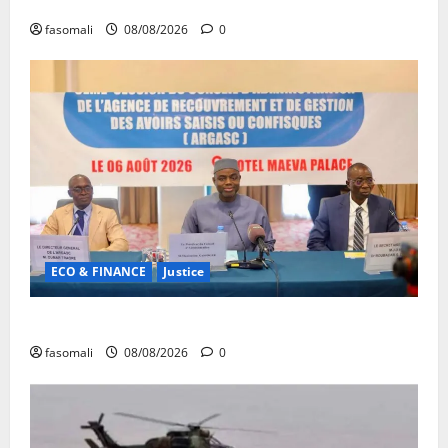
Forum de Ouagadougou : Le Mali y sera représenté
fasomali
08/08/2026
0
ECO & FINANCE
Justice
Avoirs saisis : l’ARGASC tient sa 3e session
fasomali
08/08/2026
0