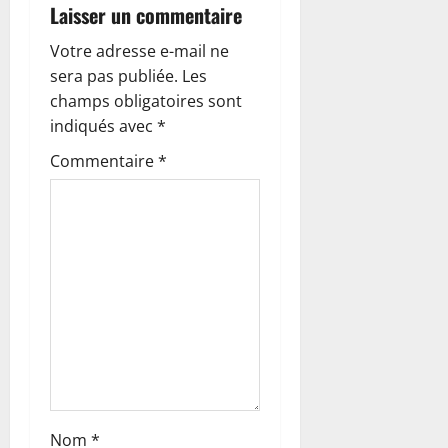
o
Laisser un commentaire
n
Votre adresse e-mail ne
sera pas publiée.
Les
d
champs obligatoires sont
’
indiqués avec
*
Commentaire
*
a
r
t
i
c
l
e
Nom
*