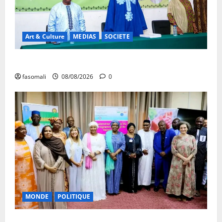
Art & Culture
MEDIAS
SOCIETE
Danbé Bulon : La voix des ancêtres
fasomali
08/08/2026
0
MONDE
POLITIQUE