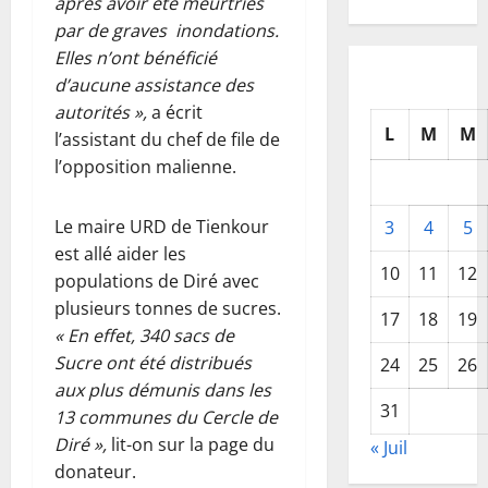
après avoir été meurtries
par de graves inondations.
Elles n’ont bénéficié
d’aucune assistance des
autorités »,
a écrit
L
M
M
l’assistant du chef de file de
l’opposition malienne.
Le maire URD de Tienkour
3
4
5
est allé aider les
10
11
12
populations de Diré avec
plusieurs tonnes de sucres.
17
18
19
« En effet, 340 sacs de
Sucre ont été distribués
24
25
26
aux plus démunis dans les
31
13 communes du Cercle de
Diré »,
lit-on sur la page du
« Juil
donateur.