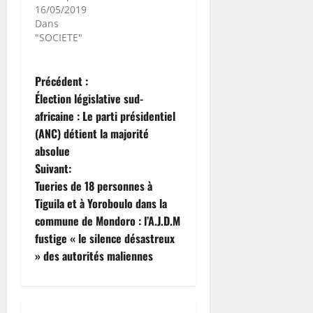
16/05/2019
Dans
"SOCIETE"
N
Précédent :
Élection législative sud-
a
africaine : Le parti présidentiel
(ANC) détient la majorité
v
absolue
i
Suivant:
Tueries de 18 personnes à
g
Tiguila et à Yoroboulo dans la
commune de Mondoro : l’A.J.D.M
a
fustige « le silence désastreux
t
» des autorités maliennes
i