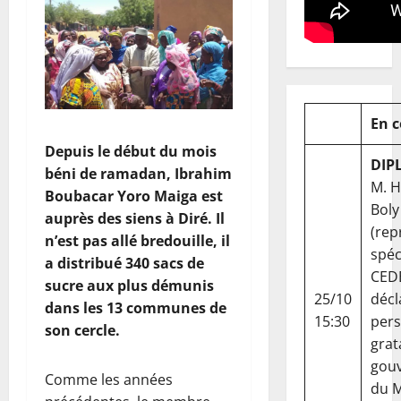
En 
Depuis le début du mois
DIP
béni de ramadan, Ibrahim
M. 
Boubacar Yoro Maiga est
Boly
auprès des siens à Diré. Il
(rep
n’est pas allé bredouille, il
spéc
a distribué 340 sacs de
CED
sucre aux plus démunis
25/10
décl
dans les 13 communes de
15:30
per
son cercle.
grat
gou
Comme les années
du Ma