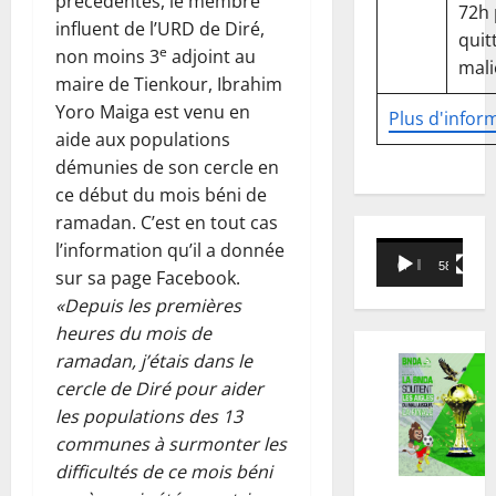
précédentes, le membre
72h
influent de l’URD de Diré,
quitt
e
non moins 3
adjoint au
mali
maire de Tienkour, Ibrahim
Yoro Maiga est venu en
Plus d'infor
aide aux populations
démunies de son cercle en
ce début du mois béni de
ramadan. C’est en tout cas
Lecteur
l’information qu’il a donnée
00:00
58:18
vidéo
sur sa page Facebook.
«Depuis les premières
heures du mois de
ramadan, j’étais dans le
cercle de Diré pour aider
les populations des 13
communes à surmonter les
difficultés de ce mois béni