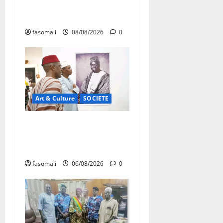
Danbé Bulon : La voix des
ancêtres
fasomali
08/08/2026
0
Art & Culture
SOCIETE
Musée national du Mali :
TƐGƐNƆ au service de la
valorisation du patrimoine
fasomali
06/08/2026
0