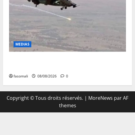
MEDIAS
Terrorisme : les FAMa enchaînent les frappes à
Boulkessi, Kidal et Tessalit
fasomali
08/08/2026
0
Copyright © Tous droits réservés.
|
MoreNews
par AF
themes