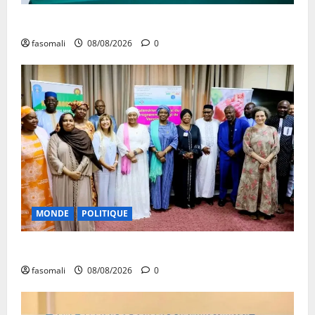
Danbé Bulon : La voix des ancêtres
fasomali
08/08/2026
0
MONDE
POLITIQUE
Forum de Ouagadougou : Le Mali y sera représenté
fasomali
08/08/2026
0