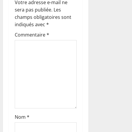
o
Votre adresse e-mail ne
sera pas publiée.
Les
n
champs obligatoires sont
indiqués avec
*
d
Commentaire
*
’
a
r
t
i
c
l
Nom
*
e