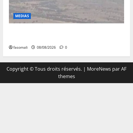
MEDIAS
Terrorisme : les FAMa enchaînent les frappes à
Boulkessi, Kidal et Tessalit
fasomali
08/08/2026
0
Copyright © Tous droits réservés.
|
MoreNews
par AF
themes