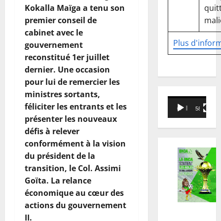
quitt
Kokalla Maïga a tenu son
mali
premier conseil de
cabinet avec le
Plus d'infor
gouvernement
reconstitué 1er juillet
dernier. Une occasion
pour lui de remercier les
ministres sortants,
Lecteur
féliciter les entrants et les
00:00
58:18
vidéo
présenter les nouveaux
défis à relever
conformément à la vision
du président de la
transition, le Col. Assimi
Goïta. La relance
économique au cœur des
actions du gouvernement
II.