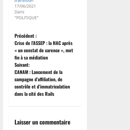
transition
17/06/2021
Dans
"POLITIQUE"
N
Précédent :
Crise de l’ASSEP : la HAC après
a
« un constat de carence », met
fin à sa médiation
v
Suivant:
i
CANAM : Lancement de la
campagne d’affiliation, de
g
contrôle et d’immatriculation
dans la cité des Rails
a
t
i
Laisser un commentaire