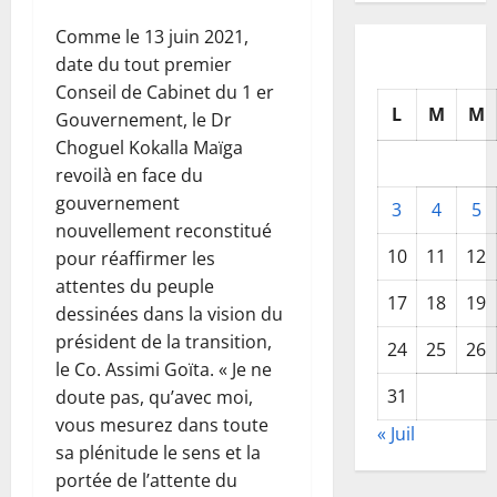
Comme le 13 juin 2021,
date du tout premier
Conseil de Cabinet du 1 er
L
M
M
Gouvernement, le Dr
Choguel Kokalla Maïga
revoilà en face du
gouvernement
3
4
5
nouvellement reconstitué
10
11
12
pour réaffirmer les
attentes du peuple
17
18
19
dessinées dans la vision du
président de la transition,
24
25
26
le Co. Assimi Goïta. « Je ne
31
doute pas, qu’avec moi,
vous mesurez dans toute
« Juil
sa plénitude le sens et la
portée de l’attente du