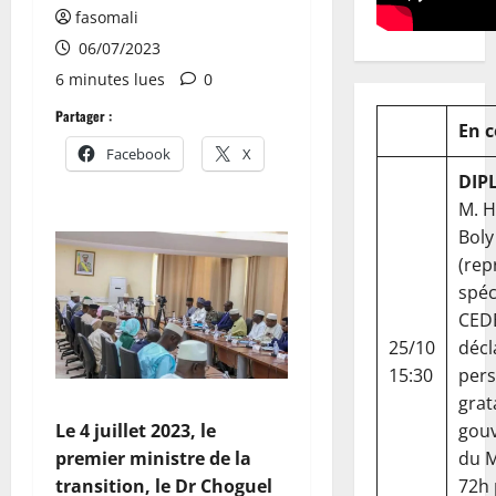
fasomali
06/07/2023
6 minutes lues
0
Partager :
En 
Facebook
X
DIP
M. 
Boly
(rep
spéc
CED
25/10
décl
15:30
per
grat
gou
Le 4 juillet 2023, le
du Ma
premier ministre de la
72h
transition, le Dr Choguel