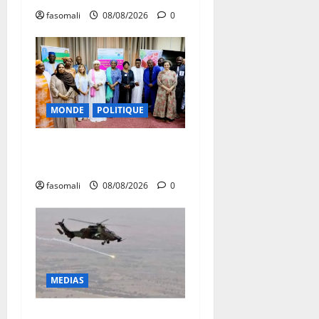
fasomali
08/08/2026
0
MONDE
POLITIQUE
Forum de Ouagadougou : Le
Mali y sera représenté
fasomali
08/08/2026
0
MEDIAS
Terrorisme : les FAMa