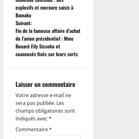
explosifs et mercure saisis à
v
Bamako
i
Suivant:
Fin de la fameuse affaire d’achat
g
de l’avion présidentiel : Mme
Bouaré Fily Sissoko et
a
coaccusés fixés sur leurs sorts
t
i
Laisser un commentaire
o
Votre adresse e-mail ne
n
sera pas publiée.
Les
champs obligatoires sont
d
indiqués avec
*
’
Commentaire
*