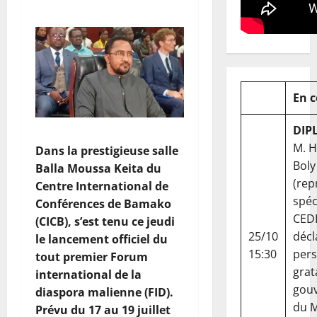
En 
DIP
M. 
Dans la prestigieuse salle
Boly
Balla Moussa Keita du
(rep
Centre International de
spéc
Conférences de Bamako
CED
(CICB), s’est tenu ce jeudi
25/10
décl
le lancement officiel du
15:30
per
tout premier Forum
grat
international de la
gou
diaspora malienne (FID).
du Ma
Prévu du 17 au 19 juillet