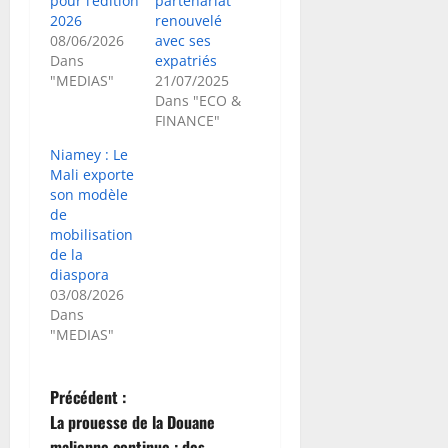
pour l’édition
partenariat
2026
renouvelé
08/06/2026
avec ses
Dans
expatriés
"MEDIAS"
21/07/2025
Dans "ECO &
FINANCE"
Niamey : Le
Mali exporte
son modèle
de
mobilisation
de la
diaspora
03/08/2026
Dans
"MEDIAS"
N
Précédent :
La prouesse de la Douane
a
malienne continue : des