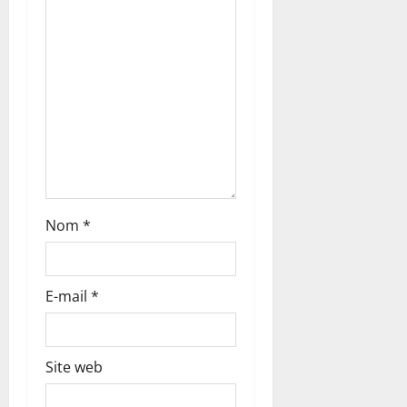
a
r
t
i
c
l
Nom
*
e
E-mail
*
Site web