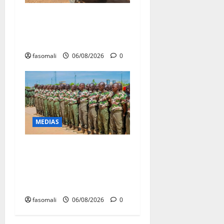
Tessalit et Tabrichat : La
coalition JNIM/FLA mise en
déroute
fasomali
06/08/2026
0
MEDIAS
Tombouctou-Taoudenni :
394 éléments du processus
DDRI franchissent une
nouvelle étape
fasomali
06/08/2026
0