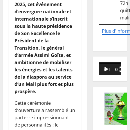
72h
2025, cet événement
quitt
d’envergure nationale et
mali
internationale s’inscrit
sous la haute présidence
Plus d'infor
de Son Excellence le
Président de la
Transition, le général
d’armée Assimi Goïta, et
ambitionne de mobiliser
Lecteur
les énergies et les talents
00:00
58:18
vidéo
de la diaspora au service
d’un Mali plus fort et plus
prospère.
Cette cérémonie
d’ouverture a rassemblé un
parterre impressionnant
de personnalités : le