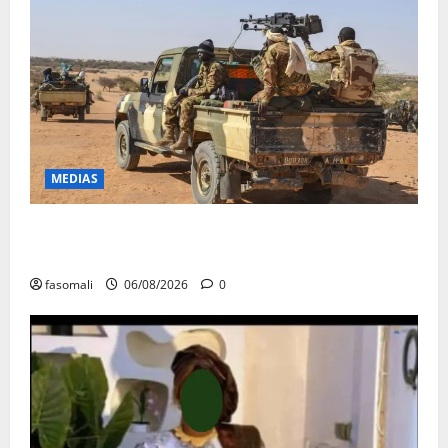
MEDIAS
Tessalit et Tabrichat : La coalition JNIM/FLA mise en
déroute
fasomali
06/08/2026
0