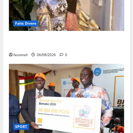
Faits Divers
Kalaban-Coro : ‘’ZA’’ tuée puis découpée par son
mari
fasomali
06/08/2026
0
SPORT