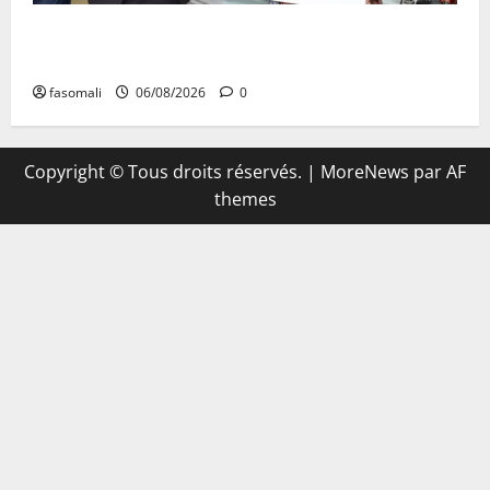
Retour de la biennale sportive : Orange Mali apporte
un soutien de 50 millions FCFA
fasomali
06/08/2026
0
Copyright © Tous droits réservés.
|
MoreNews
par AF
themes