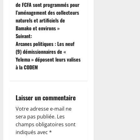
i
de FCFA sont programmés pour
l’aménagement des collecteurs
g
naturels et artificiels de
Bamako et environs »
a
Suivant:
t
Arcanes politiques : Les neuf
(9) démissionnaires de «
i
Yelema » déposent leurs valises
à la CODEM
o
n
d
Laisser un commentaire
’
Votre adresse e-mail ne
sera pas publiée.
Les
a
champs obligatoires sont
indiqués avec
*
r