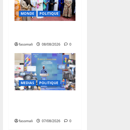
MONDE
POLITIQUE
Forum de Ouagadougou : Le
Mali y sera représenté
fasomali
08/08/2026
0
MEDIAS
POLITIQUE
Mali : après cinq ans de
Transition, place au
développement
fasomali
07/08/2026
0