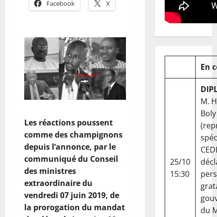
Facebook
X
En 
DIP
M. 
Boly
Les réactions poussent
(rep
comme des champignons
spéc
depuis l’annonce, par le
CED
communiqué du Conseil
25/10
décl
des ministres
15:30
per
extraordinaire du
grat
vendredi 07 juin 2019, de
gou
la prorogation du mandat
du Ma