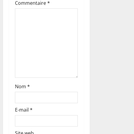
Commentaire
*
t
i
c
l
e
Nom
*
E-mail
*
Site web