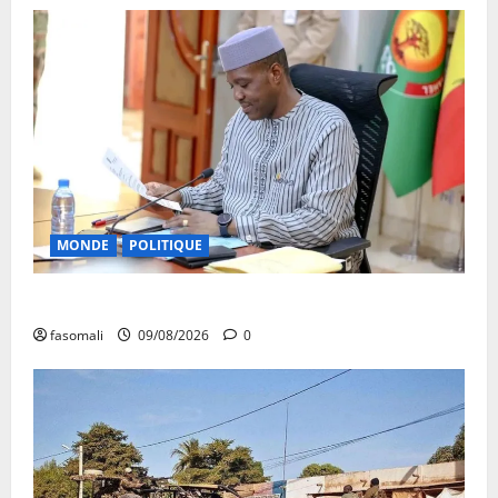
MONDE
POLITIQUE
Algérie-Mali : Abdoulaye Maïga invité à Alger
fasomali
09/08/2026
0