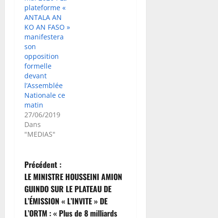
plateforme «
ANTALA AN
KO AN FASO »
manifestera
son
opposition
formelle
devant
l’Assemblée
Nationale ce
matin
27/06/2019
Dans
"MEDIAS"
N
Précédent :
LE MINISTRE HOUSSEINI AMION
a
GUINDO SUR LE PLATEAU DE
L’ÉMISSION « L’INVITE » DE
v
L’ORTM : « Plus de 8 milliards