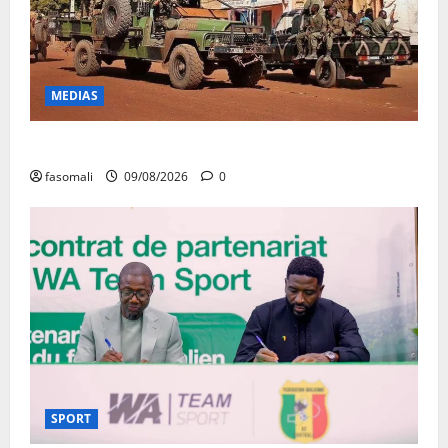
MEDIAS
Dougoukoloko : Les FAMa frappent quatre zones
fasomali
09/08/2026
0
SPORT