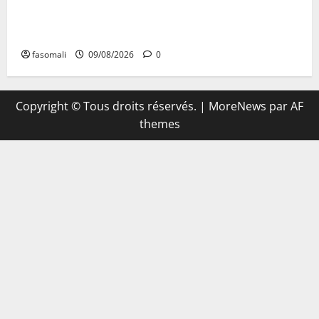
Aigles/Equipementier : WA Team Sport entre dans
l’histoire du football malien
fasomali
09/08/2026
0
Copyright © Tous droits réservés.
|
MoreNews
par AF
themes