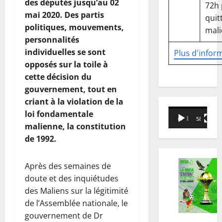
des députés jusqu’au 02
72h
mai 2020. Des partis
quitt
politiques, mouvements,
mali
personnalités
individuelles se sont
Plus d'infor
opposés sur la toile à
cette décision du
gouvernement, tout en
criant à la violation de la
Lecteur
loi fondamentale
00:00
58:18
vidéo
malienne, la constitution
de 1992.
Après des semaines de
doute et des inquiétudes
des Maliens sur la légitimité
de l’Assemblée nationale, le
gouvernement de Dr