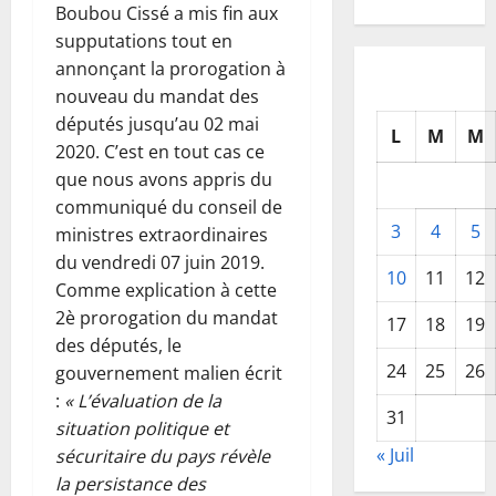
Boubou Cissé a mis fin aux
supputations tout en
annonçant la prorogation à
nouveau du mandat des
députés jusqu’au 02 mai
L
M
M
2020. C’est en tout cas ce
que nous avons appris du
communiqué du conseil de
3
4
5
ministres extraordinaires
du vendredi 07 juin 2019.
10
11
12
Comme explication à cette
2è prorogation du mandat
17
18
19
des députés, le
24
25
26
gouvernement malien écrit
:
« L’évaluation de la
31
situation politique et
« Juil
sécuritaire du pays révèle
la persistance des