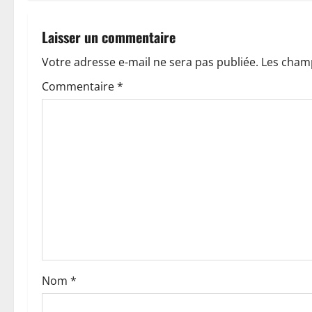
i
g
Laisser un commentaire
a
Votre adresse e-mail ne sera pas publiée.
Les champ
t
Commentaire
*
i
o
n
d
’
a
Nom
*
r