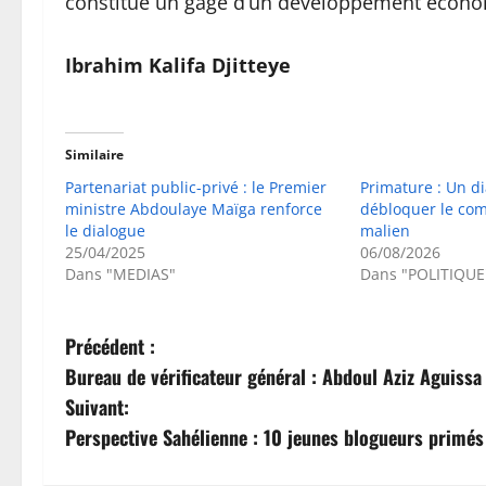
constitue un gage d’un développement écono
Ibrahim Kalifa Djitteye
Similaire
Partenariat public-privé : le Premier
Primature : Un d
ministre Abdoulaye Maïga renforce
débloquer le com
le dialogue
malien
25/04/2025
06/08/2026
Dans "MEDIAS"
Dans "POLITIQUE
N
Précédent :
Bureau de vérificateur général : Abdoul Aziz Aguiss
a
Suivant:
v
Perspective Sahélienne : 10 jeunes blogueurs primé