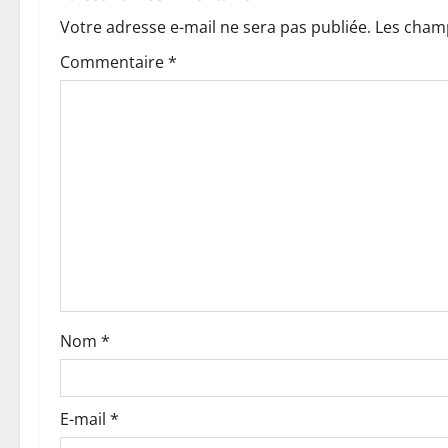
a
Votre adresse e-mail ne sera pas publiée.
Les champ
t
Commentaire
*
i
o
n
d
’
a
Nom
*
r
t
E-mail
*
i