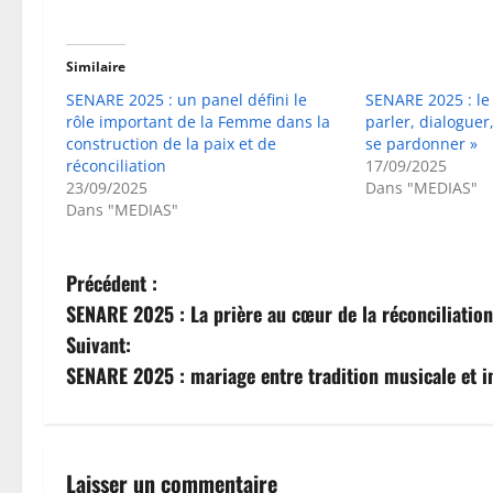
Similaire
SENARE 2025 : un panel défini le
SENARE 2025 : le 
rôle important de la Femme dans la
parler, dialogue
construction de la paix et de
se pardonner »
réconciliation
17/09/2025
23/09/2025
Dans "MEDIAS"
Dans "MEDIAS"
N
Précédent :
SENARE 2025 : La prière au cœur de la réconciliation
a
Suivant:
v
SENARE 2025 : mariage entre tradition musicale et int
i
g
Laisser un commentaire