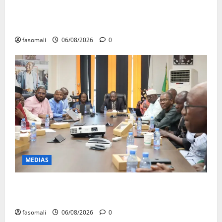
Musée national du Mali : TƐGƐNƆ au service de la
valorisation du patrimoine
fasomali
06/08/2026
0
MEDIAS
« Voyage au cœur d’Orange » : L’opérateur ouvre ses
portes aux consommateurs et aux médias
fasomali
06/08/2026
0