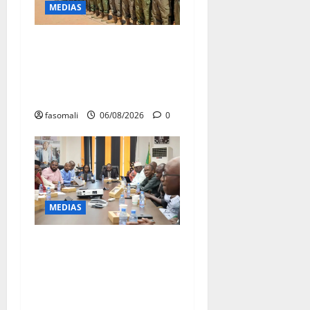
MEDIAS
Tombouctou-Taoudenni :
394 éléments du processus
DDRI franchissent une
nouvelle étape
fasomali
06/08/2026
0
MEDIAS
« Voyage au cœur d’Orange
» : L’opérateur ouvre ses
portes aux consommateurs
et aux médias