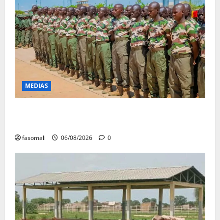
MEDIAS
Tombouctou-Taoudenni : 394 éléments du processus
DDRI franchissent une nouvelle étape
fasomali
06/08/2026
0