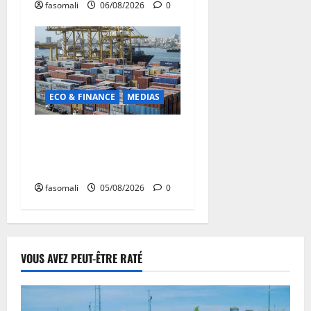
fasomali
06/08/2026
0
ECO & FINANCE
MEDIAS
Chaîne d’approvisionnement
menacée : Le CMC tire la
sonnette d’alarme
fasomali
05/08/2026
0
VOUS AVEZ PEUT-ÊTRE RATÉ