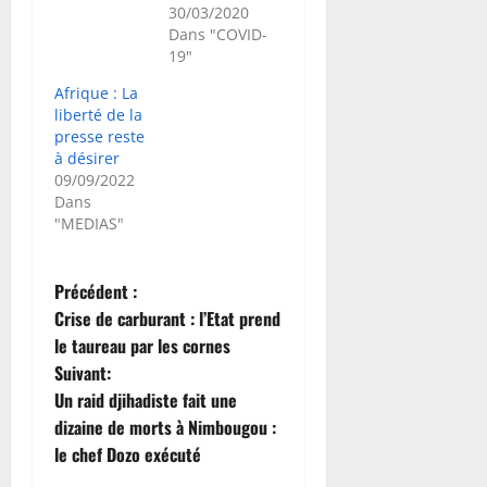
30/03/2020
Dans "COVID-
19"
Afrique : La
liberté de la
presse reste
à désirer
09/09/2022
Dans
"MEDIAS"
N
Précédent :
Crise de carburant : l’Etat prend
a
le taureau par les cornes
Suivant:
v
Un raid djihadiste fait une
i
dizaine de morts à Nimbougou :
le chef Dozo exécuté
g