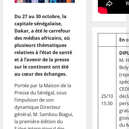
Du 27 au 30 octobre, la
capitale sénégalaise,
Dakar, a été le carrefour
des médias africains, où
En 
plusieurs thématiques
relatives à l’état de santé
DIP
et à l’avenir de la presse
M. 
sur le continent ont été
Boly
au cœur des échanges.
(rep
spéc
Portée par la Maison de la
CED
Presse du Sénégal, sous
25/10
décl
l’impulsion de son
15:30
per
dynamique Directeur
grat
général, M. Sambou Biagui,
gou
la première édition du
du Ma
Salon International des