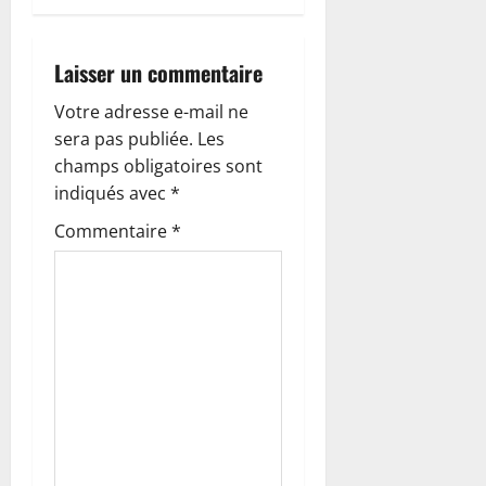
a
Laisser un commentaire
t
Votre adresse e-mail ne
i
sera pas publiée.
Les
o
champs obligatoires sont
indiqués avec
*
n
Commentaire
*
d
’
a
r
t