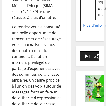
72h
Médias d’Afrique (SIMA)
quitt
s’est révélée être une
mali
réussite à plus d’un titre.
Plus d'infor
Ce rendez-vous a constitué
une belle opportunité de
rencontre et de réseautage
entre journalistes venus
des quatre coins du
Lecteur
continent. Ce fut un
00:00
58:18
vidéo
moment privilégié de
partage d’expériences avec
des sommités de la presse
africaine, un cadre propice
à l’union des voix autour de
messages forts en faveur
de la liberté d’expression et
de la liberté de la presse,