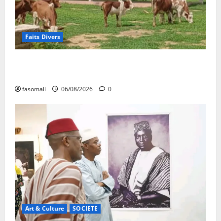
Faits Divers
Diboli : Un réseau présumé de vol et revente du
batail démantelé
fasomali
06/08/2026
0
Art & Culture
SOCIETE