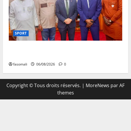
SPORT
FEMAFOOT : l’Ambassadeur du Royaume-Uni explore
des pistes de coopération
fasomali
06/08/2026
0
Copyright © Tous droits réservés.
|
MoreNews
par AF
themes