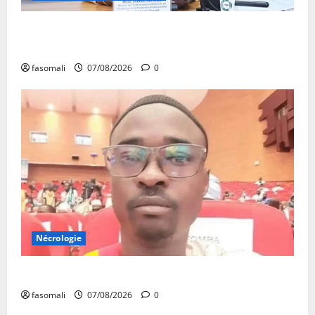
31ᵉ CA de l’APEJ : Renforcement des actions en
faveur des jeunes
fasomali
07/08/2026
0
Nécrologie
Monde éducatif : décès de Adama Fomba
fasomali
07/08/2026
0