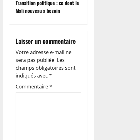
g
Transition politique : ce dont le
Mali nouveau a besoin
a
t
i
Laisser un commentaire
o
Votre adresse e-mail ne
sera pas publiée.
Les
n
champs obligatoires sont
indiqués avec
*
d
Commentaire
*
’
a
r
t