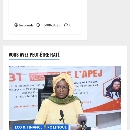
La libération de l’Afrique
par le bulletin de vote ou la
force ?
fasomali
16/08/2023
0
VOUS AVEZ PEUT-ÊTRE RATÉ
ECO & FINANCE
POLITIQUE