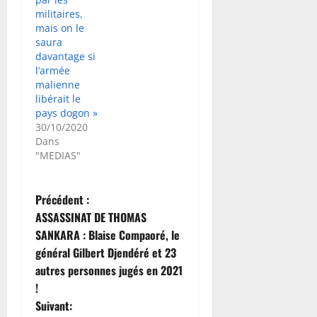
militaires,
mais on le
saura
davantage si
l’armée
malienne
libérait le
pays dogon »
30/10/2020
Dans
"MEDIAS"
N
Précédent :
ASSASSINAT DE THOMAS
a
SANKARA : Blaise Compaoré, le
général Gilbert Djendéré et 23
v
autres personnes jugés en 2021
i
!
Suivant: