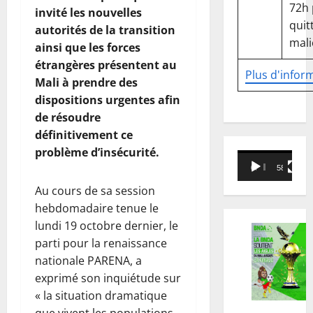
72h
invité les nouvelles
quitt
autorités de la transition
mali
ainsi que les forces
étrangères présentent au
Plus d'infor
Mali à prendre des
dispositions urgentes afin
de résoudre
définitivement ce
problème d’insécurité.
Lecteur
00:00
58:18
vidéo
Au cours de sa session
hebdomadaire tenue le
lundi 19 octobre dernier, le
parti pour la renaissance
nationale PARENA, a
exprimé son inquiétude sur
« la situation dramatique
que vivent les populations