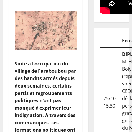
En 
DIP
M. 
Suite à l’occupation du
Boly
village de Faraboubou par
(rep
des bandits armés depuis
spéc
deux semaines, certains
CED
partis et regroupements
25/10
décl
politiques n’ont pas
15:30
per
manqué d’exprimer leur
grat
indignation. A travers des
gou
communiqués, ces
du Ma
formations politiques ont