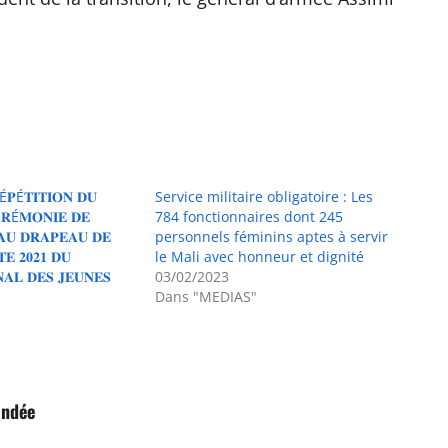
É𝐏É𝐓𝐈𝐓𝐈𝐎𝐍 𝐃𝐔
Service militaire obligatoire : Les
É𝐑É𝐌𝐎𝐍𝐈𝐄 𝐃𝐄
784 fonctionnaires dont 245
𝐀𝐔 𝐃𝐑𝐀𝐏𝐄𝐀𝐔 𝐃𝐄
personnels féminins aptes à servir
𝐄 𝟐𝟎𝟐𝟏 𝐃𝐔
le Mali avec honneur et dignité
𝐀𝐋 𝐃𝐄𝐒 𝐉𝐄𝐔𝐍𝐄𝐒
03/02/2023
Dans "MEDIAS"
ondée