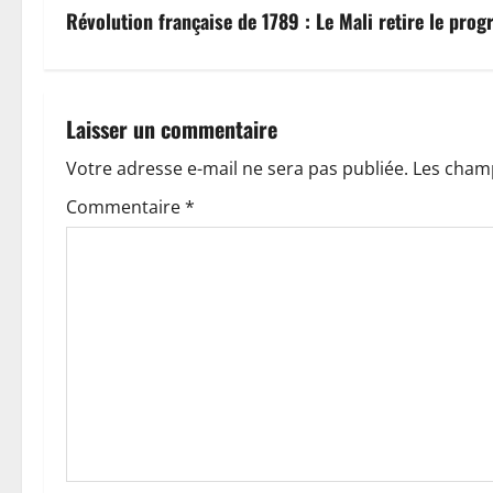
v
Révolution française de 1789 : Le Mali retire le pr
i
g
Laisser un commentaire
a
Votre adresse e-mail ne sera pas publiée.
Les champ
t
Commentaire
*
i
o
n
d
’
a