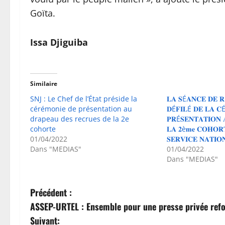
Goïta.
Issa Djiguiba
Similaire
SNJ : Le Chef de l’État préside la
𝐋𝐀 𝐒É𝐀𝐍𝐂𝐄 𝐃𝐄 𝐑
cérémonie de présentation au
𝐃É𝐅𝐈𝐋É 𝐃𝐄 𝐋𝐀 𝐂
drapeau des recrues de la 2e
𝐏𝐑É𝐒𝐄𝐍𝐓𝐀𝐓𝐈𝐎𝐍 
cohorte
𝐋𝐀 𝟐è𝐦𝐞 𝐂𝐎𝐇𝐎𝐑𝐓
01/04/2022
𝐒𝐄𝐑𝐕𝐈𝐂𝐄 𝐍𝐀𝐓𝐈𝐎
Dans "MEDIAS"
01/04/2022
Dans "MEDIAS"
N
Précédent :
ASSEP-URTEL : Ensemble pour une presse privée ref
a
Suivant: