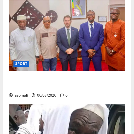
SPORT
FEMAFOOT : l’Ambassadeur du Royaume-Uni explore
des pistes de coopération
fasomali
06/08/2026
0