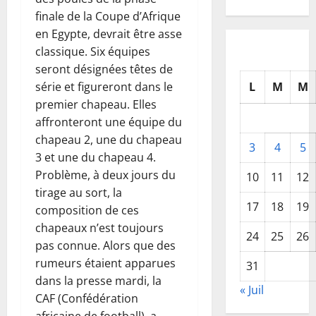
finale de la Coupe d’Afrique
en Egypte, devrait être asse
classique. Six équipes
seront désignées têtes de
L
M
M
série et figureront dans le
premier chapeau. Elles
affronteront une équipe du
chapeau 2, une du chapeau
3
4
5
3 et une du chapeau 4.
Problème, à deux jours du
10
11
12
tirage au sort, la
17
18
19
composition de ces
chapeaux n’est toujours
24
25
26
pas connue. Alors que des
rumeurs étaient apparues
31
dans la presse mardi, la
« Juil
CAF (Confédération
africaine de football), a