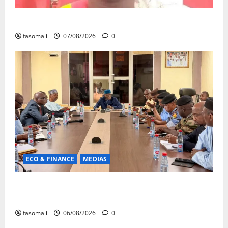
Monde éducatif : décès de Adama Fomba
fasomali
07/08/2026
0
ECO & FINANCE
MEDIAS
Hydrocarbures : plus de 32,5 millions de litres
réceptionnés à Bamako en une semaine
fasomali
06/08/2026
0