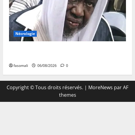
Nécrologie
Décès de Cheikh Yacouba Guindo : Vibrant hommage
au fondateur de la Mosquée Malimag
fasomali
06/08/2026
0
Copyright © Tous droits réservés.
|
MoreNews
par AF
themes