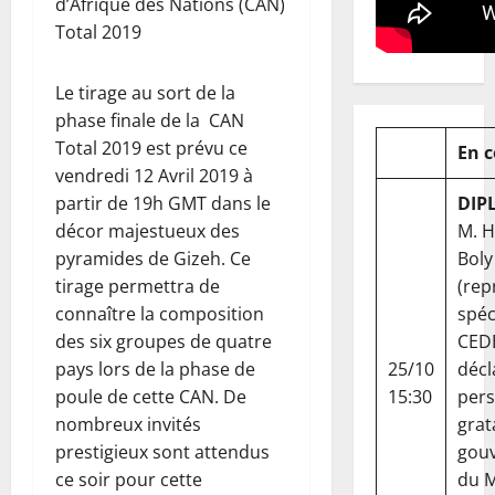
d’Afrique des Nations (CAN)
Total 2019
Le tirage au sort de la
phase finale de la CAN
Total 2019 est prévu ce
En 
vendredi 12 Avril 2019 à
partir de 19h GMT dans le
DIP
décor majestueux des
M. 
pyramides de Gizeh. Ce
Boly
tirage permettra de
(rep
connaître la composition
spéc
des six groupes de quatre
CED
pays lors de la phase de
25/10
décl
poule de cette CAN. De
15:30
per
nombreux invités
grat
prestigieux sont attendus
gou
ce soir pour cette
du Ma