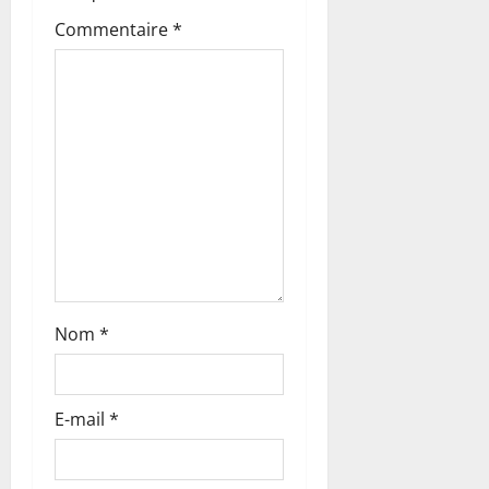
’
Commentaire
*
a
r
t
i
c
l
Nom
*
e
E-mail
*