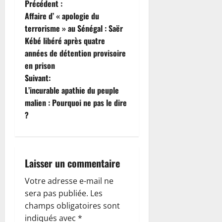
N
Précédent :
Affaire d’ « apologie du
a
terrorisme » au Sénégal : Saër
Kébé libéré après quatre
v
années de détention provisoire
i
en prison
Suivant:
g
L’incurable apathie du peuple
malien : Pourquoi ne pas le dire
a
?
t
i
Laisser un commentaire
o
Votre adresse e-mail ne
n
sera pas publiée.
Les
champs obligatoires sont
d
indiqués avec
*