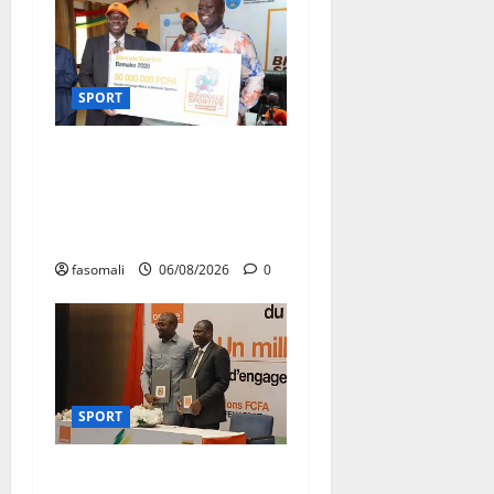
SPORT
Retour de la biennale
sportive : Orange Mali
apporte un soutien de 50
millions FCFA
fasomali
06/08/2026
0
SPORT
Orange Mali – FEMAFOOT :