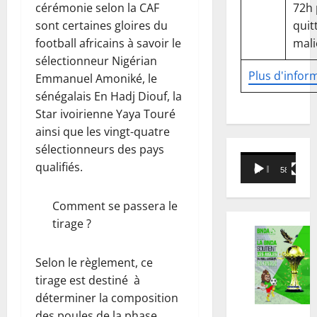
cérémonie selon la CAF
72h
sont certaines gloires du
quitt
football africains à savoir le
mali
sélectionneur Nigérian
Plus d'infor
Emmanuel Amoniké, le
sénégalais En Hadj Diouf, la
Star ivoirienne Yaya Touré
ainsi que les vingt-quatre
sélectionneurs des pays
Lecteur
qualifiés.
00:00
58:18
vidéo
Comment se passera le
tirage ?
Selon le règlement, ce
tirage est destiné à
déterminer la composition
des poules de la phase