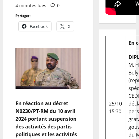
4 minutes lues
0
Partager :
Facebook
X
En 
DIP
M. 
Boly
(rep
spéc
CED
En réaction au décret
25/10
décl
N0230/PT-RM du 10 avril
15:30
per
2024 portant suspension
grat
des activités des partis
gou
politiques et les activités
du Ma