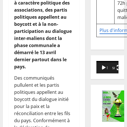
à caractère politique des
72h
associations, des partis
quitt
politiques appellent au
mali
boycott et à la non-
Plus d'infor
participation au dialogue
inter-maliens dont la
phase communale a
démarré le 13 avril
dernier partout dans le
Lecteur
pays.
00:00
58:18
vidéo
Des communiqués
pullulent et les partis
politiques appellent au
boycott du dialogue initié
pour la paix et la
réconciliation entre les fils
du pays. Conformément à