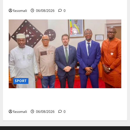
réceptionnés à Bamako en une semaine
fasomali
06/08/2026
0
SPORT
FEMAFOOT : l’Ambassadeur du Royaume-Uni explore
des pistes de coopération
fasomali
06/08/2026
0