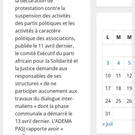
la déclaration de
protestation contre la
suspension des activités
des partis politiques et les
activités à caractère
L
M
M
politique des associations,
publiée le 11 avril dernier,
le comité Exécutif du parti
africain pour la Solidarité et
3
4
5
la Justice demande aux
10
11
12
responsables de ses
structures « de ne
17
18
19
participer aucunement aux
travaux du dialogue inter-
24
25
26
maliens » dont la phase
communale a démarré le
31
13 avril dernier. L’ADEMA
« Juil
PASJ rapporte avoir «