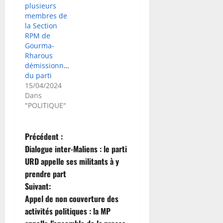
plusieurs
membres de
la Section
RPM de
Gourma-
Rharous
démissionnent
du parti
15/04/2024
Dans
"POLITIQUE"
N
Précédent :
Dialogue inter-Maliens : le parti
a
URD appelle ses militants à y
prendre part
v
Suivant:
i
Appel de non couverture des
activités politiques : la MP