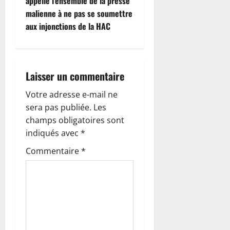
g
appelle l’ensemble de la presse
malienne à ne pas se soumettre
a
aux injonctions de la HAC
t
i
Laisser un commentaire
o
Votre adresse e-mail ne
n
sera pas publiée.
Les
champs obligatoires sont
d
indiqués avec
*
’
Commentaire
*
a
r
t