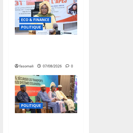
ECO & FINANCE
POLITIQUE
31ᵉ CA de l’APEJ :
Renforcement des actions
en faveur des jeunes
fasomali
07/08/2026
0
POLITIQUE
Primature : Un dialogue
pour débloquer le