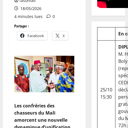
fasomali
18/05/2026
4 minutes lues
0
Partager :
En 
Facebook
X
DIP
M. 
Boly
(rep
spéc
CED
25/10
décl
15:30
per
grat
Les confréries des
gou
chasseurs du Mali
du Ma
amorcent une nouvelle
72h
dynamique d’unification