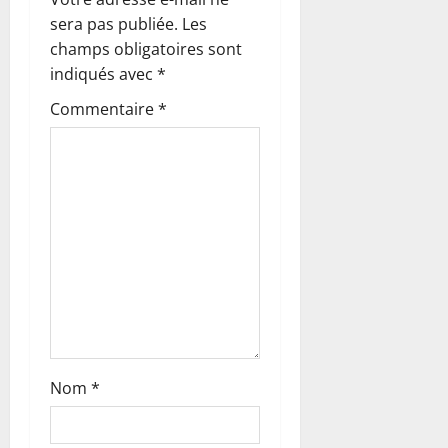
o
sera pas publiée.
Les
n
champs obligatoires sont
indiqués avec
*
d
Commentaire
*
’
a
r
t
i
c
l
Nom
*
e