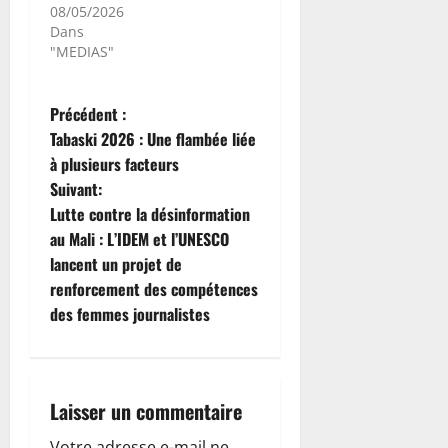
08/05/2026
Dans
"MEDIAS"
N
Précédent :
Tabaski 2026 : Une flambée liée
a
à plusieurs facteurs
Suivant:
v
Lutte contre la désinformation
i
au Mali : L’IDEM et l’UNESCO
lancent un projet de
g
renforcement des compétences
des femmes journalistes
a
t
i
Laisser un commentaire
Votre adresse e-mail ne