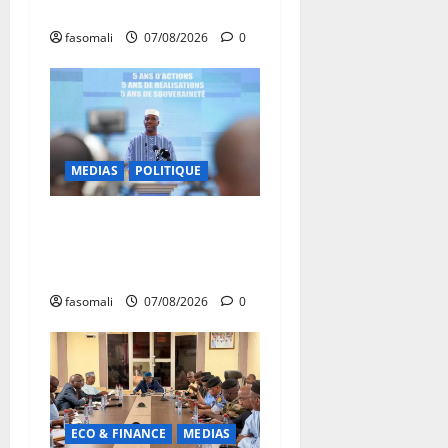
développement
fasomali
07/08/2026
0
MEDIAS
POLITIQUE
Mali : Le bilan de cinq
années de Transition sous le
signe de la « refondation »
fasomali
07/08/2026
0
ECO & FINANCE
MEDIAS