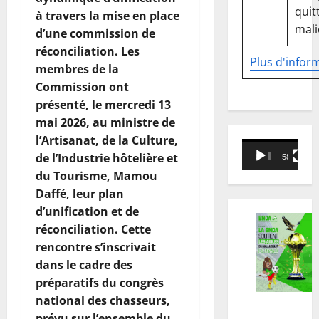
quitt
à travers la mise en place
mali
d’une commission de
réconciliation. Les
Plus d'infor
membres de la
Commission ont
présenté, le mercredi 13
mai 2026, au ministre de
l’Artisanat, de la Culture,
Lecteur
de l’Industrie hôtelière et
00:00
58:18
vidéo
du Tourisme, Mamou
Daffé, leur plan
d’unification et de
réconciliation. Cette
rencontre s’inscrivait
dans le cadre des
préparatifs du congrès
national des chasseurs,
prévu sur l’ensemble du