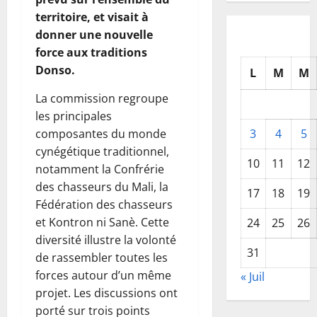
territoire, et visait à
donner une nouvelle
force aux traditions
Donso.
L
M
M
La commission regroupe
les principales
composantes du monde
3
4
5
cynégétique traditionnel,
10
11
12
notamment la Confrérie
des chasseurs du Mali, la
17
18
19
Fédération des chasseurs
et Kontron ni Sanè. Cette
24
25
26
diversité illustre la volonté
31
de rassembler toutes les
forces autour d’un même
« Juil
projet. Les discussions ont
porté sur trois points