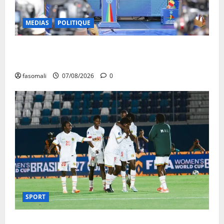
MEDIAS
POLITIQUE
Mali : après cinq ans de Transition, place au
développement
fasomali
07/08/2026
0
SPORT
CAN féminine Maroc 2026 : les Aigles Dames