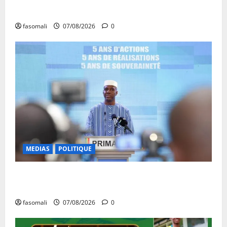
quittent la compétition
fasomali
07/08/2026
0
MEDIAS
POLITIQUE
Mali : Le bilan de cinq années de Transition sous le
signe de la « refondation »
fasomali
07/08/2026
0