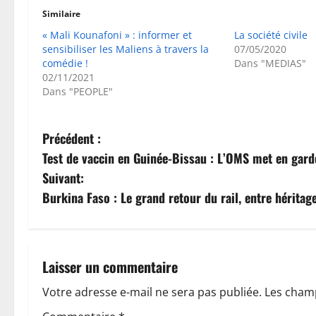
Similaire
« Mali Kounafoni » : informer et
La société civile
sensibiliser les Maliens à travers la
07/05/2020
comédie !
Dans "MEDIAS"
02/11/2021
Dans "PEOPLE"
N
Précédent :
Test de vaccin en Guinée-Bissau : L’OMS met en gard
a
Suivant:
v
Burkina Faso : Le grand retour du rail, entre hérita
i
g
Laisser un commentaire
a
Votre adresse e-mail ne sera pas publiée.
Les champ