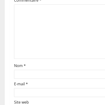
t
Commentaire
*
i
o
n
d
’
a
Nom
*
r
t
E-mail
*
i
c
Site web