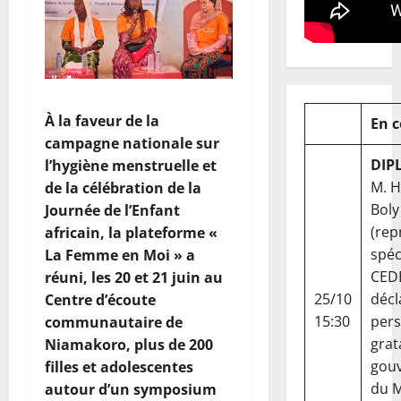
À la faveur de la
En 
campagne nationale sur
DIP
l’hygiène menstruelle et
M. 
de la célébration de la
Boly
Journée de l’Enfant
(rep
africain, la plateforme «
spéc
La Femme en Moi » a
CED
réuni, les 20 et 21 juin au
25/10
décl
Centre d’écoute
15:30
per
communautaire de
grat
Niamakoro, plus de 200
gou
filles et adolescentes
du Ma
autour d’un symposium