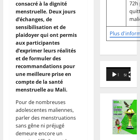
72h
consacré à la dignité
quitt
menstruelle. Deux jours
mali
d’échanges, de
sensibilisation et de
Plus d'infor
plaidoyer qui ont permis
aux participantes
d’exprimer leurs réalités
et de formuler des
recommandations pour
Lecteur
une meilleure prise en
00:00
58:18
vidéo
compte de la santé
menstruelle au Mali.
Pour de nombreuses
adolescentes maliennes,
parler des menstruations
sans gêne ni préjugé
demeure encore un