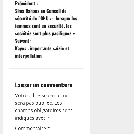
N
Précédent :
Sima Bahous au Conseil de
a
sécurité de l’ONU : « lorsque les
femmes sont en sécurité, les
v
sociétés sont plus pacifiques »
i
Suivant:
Kayes : importante saisie et
g
interpellation
a
t
Laisser un commentaire
i
Votre adresse e-mail ne
o
sera pas publiée.
Les
champs obligatoires sont
n
indiqués avec
*
d
Commentaire
*