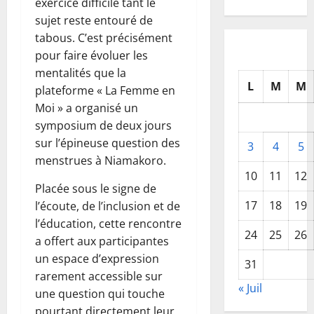
exercice difficile tant le
sujet reste entouré de
tabous. C’est précisément
pour faire évoluer les
mentalités que la
L
M
M
plateforme « La Femme en
Moi » a organisé un
symposium de deux jours
sur l’épineuse question des
3
4
5
menstrues à Niamakoro.
10
11
12
Placée sous le signe de
17
18
19
l’écoute, de l’inclusion et de
l’éducation, cette rencontre
24
25
26
a offert aux participantes
un espace d’expression
31
rarement accessible sur
« Juil
une question qui touche
pourtant directement leur