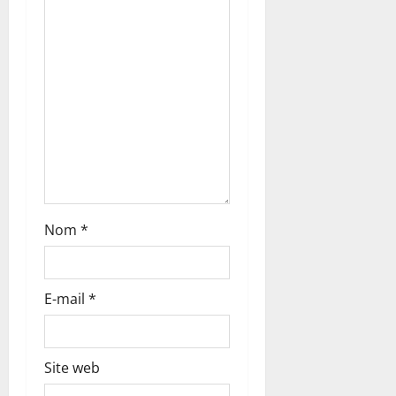
’
a
r
t
i
c
Nom
*
l
e
E-mail
*
Site web