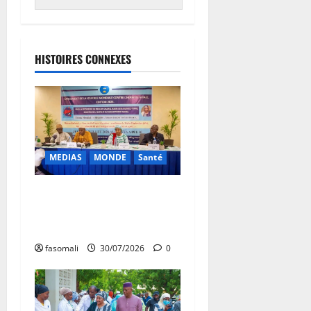
HISTOIRES CONNEXES
MEDIAS
MONDE
Santé
Santé : cap sur la Triple
Élimination des hépatites,
du VIH et de la syphilis
fasomali
30/07/2026
0