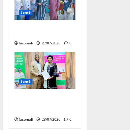
Santé
Mali : La santé à l’ère du
numérique
fasomali
27/07/2026
0
Santé
Mali : les reins malades
d’une jeunesse alarmée, la
SONEMA interpelle l’État
fasomali
23/07/2026
0