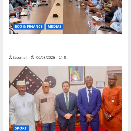
ECO & FINANCE
MEDIAS
Hydrocarbures : plus de 32,5 millions de litres
réceptionnés à Bamako en une semaine
fasomali
06/08/2026
0
SPORT