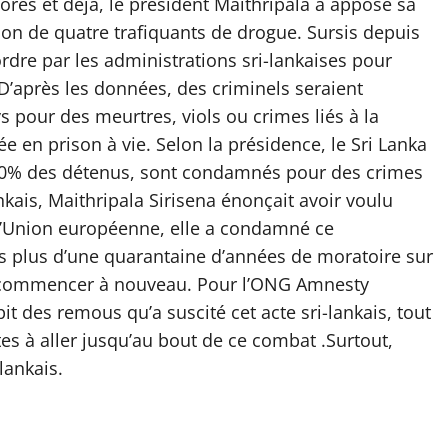
res et déjà, le président Maithripala a apposé sa
on de quatre trafiquants de drogue. Sursis depuis
rdre par les administrations sri-lankaises pour
 D’après les données, des criminels seraient
pour des meurtres, viols ou crimes liés à la
e en prison à vie. Selon la présidence, le Sri Lanka
60% des détenus, sont condamnés pour des crimes
ankais, Maithripala Sirisena énonçait avoir voulu
 l’Union européenne, elle a condamné ce
ès plus d’une quarantaine d’années de moratoire sur
de commencer à nouveau. Pour l’ONG Amnesty
pit des remous qu’a suscité cet acte sri-lankais, tout
tes à aller jusqu’au bout de ce combat .Surtout,
lankais.