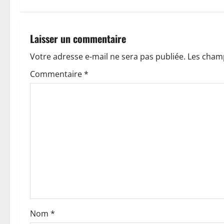
g
a
Laisser un commentaire
t
Votre adresse e-mail ne sera pas publiée.
Les champ
Commentaire
*
i
o
n
d
’
a
r
Nom
*