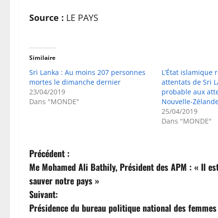
Source :
LE PAYS
Similaire
Sri Lanka : Au moins 207 personnes
L’État islamique 
mortes le dimanche dernier
attentats de Sri 
23/04/2019
probable aux atte
Dans "MONDE"
Nouvelle-Zéland
25/04/2019
Dans "MONDE"
N
Précédent :
Me Mohamed Ali Bathily, Président des APM : « Il es
a
sauver notre pays »
v
Suivant:
Présidence du bureau politique national des femmes
i