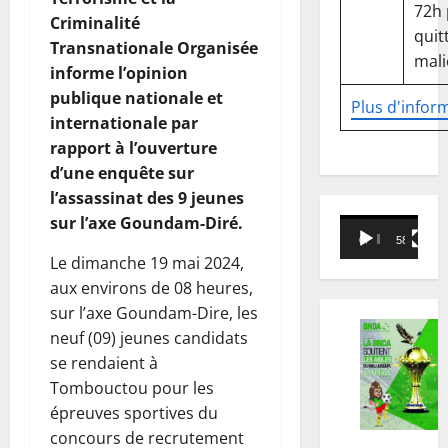
72h
Criminalité
quitt
Transnationale Organisée
mali
informe l’opinion
publique nationale et
Plus d'infor
internationale par
rapport à l’ouverture
d’une enquête sur
l’assassinat des 9 jeunes
sur l’axe Goundam-Diré.
Lecteur
00:00
58:18
vidéo
Le dimanche 19 mai 2024,
aux environs de 08 heures,
sur l’axe Goundam-Dire, les
neuf (09) jeunes candidats
se rendaient à
Tombouctou pour les
épreuves sportives du
concours de recrutement