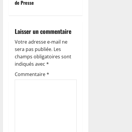
de Presse
i
o
Laisser un commentaire
n
Votre adresse e-mail ne
d
sera pas publiée.
Les
’
champs obligatoires sont
indiqués avec
*
a
Commentaire
*
r
t
i
c