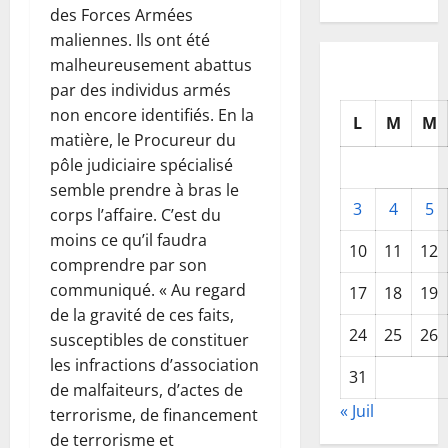
des Forces Armées
maliennes. Ils ont été
malheureusement abattus
par des individus armés
non encore identifiés. En la
L
M
M
matière, le Procureur du
pôle judiciaire spécialisé
semble prendre à bras le
3
4
5
corps l’affaire. C’est du
moins ce qu’il faudra
10
11
12
comprendre par son
communiqué. « Au regard
17
18
19
de la gravité de ces faits,
24
25
26
susceptibles de constituer
les infractions d’association
31
de malfaiteurs, d’actes de
« Juil
terrorisme, de financement
de terrorisme et