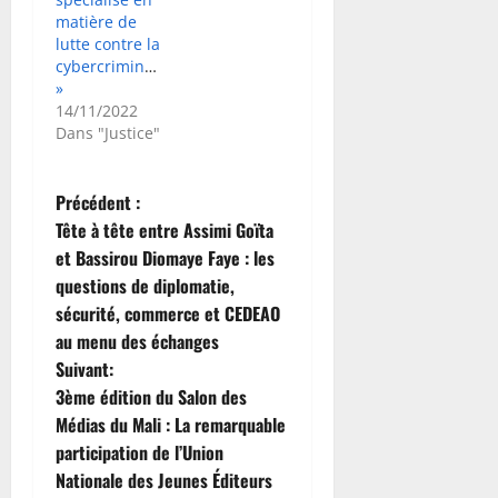
matière de
lutte contre la
cybercriminalité
»
14/11/2022
Dans "Justice"
N
Précédent :
Tête à tête entre Assimi Goïta
a
et Bassirou Diomaye Faye : les
questions de diplomatie,
v
sécurité, commerce et CEDEAO
i
au menu des échanges
Suivant:
g
3ème édition du Salon des
Médias du Mali : La remarquable
a
participation de l’Union
t
Nationale des Jeunes Éditeurs