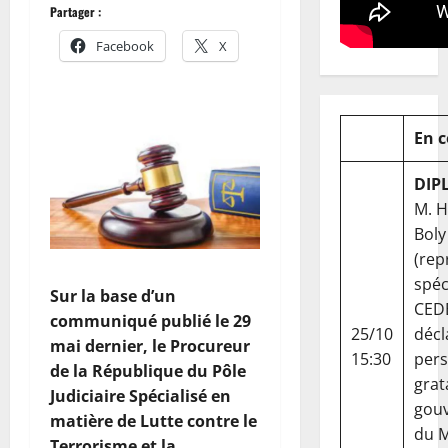
Partager :
Facebook
X
En 
DIP
M. 
Boly
(rep
spéc
Sur la base d’un
CED
communiqué publié le 29
25/10
décl
mai dernier, le Procureur
15:30
per
de la République du Pôle
grat
Judiciaire Spécialisé en
gou
matière de Lutte contre le
du Ma
Terrorisme et la