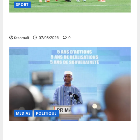
SPORT
CAN féminine Maroc 2026 : les Aigles Dames
quittent la compétition
fasomali
07/08/2026
0
MEDIAS
POLITIQUE
Mali : Le bilan de cinq années de Transition sous le
signe de la « refondation »