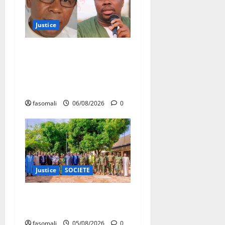
Justice
Justice : Ben le Cerveau
condamné à cinq ans de
prison, Chahana Takiou
écope de douze mois
fasomali
06/08/2026
0
Justice
SOCIETE
Bollé : Appui aux mineurs
détenus
fasomali
05/08/2026
0