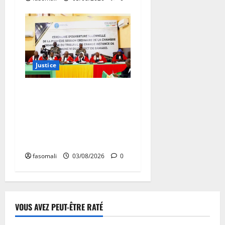
Justice
Première session de la
chambre criminelle du TPI
du 6ème arrondissement :
cinq affaires inscrites au
rôle
fasomali
03/08/2026
0
VOUS AVEZ PEUT-ÊTRE RATÉ